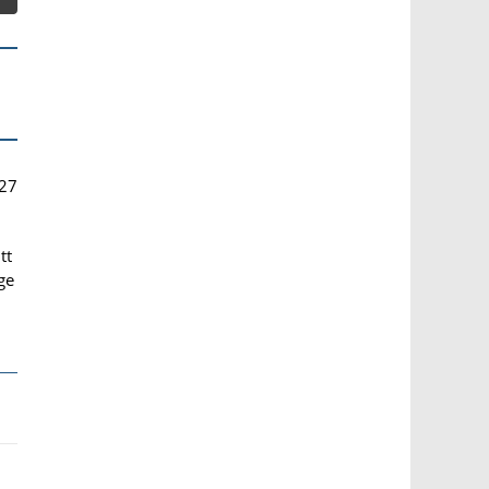
27
tt
ge