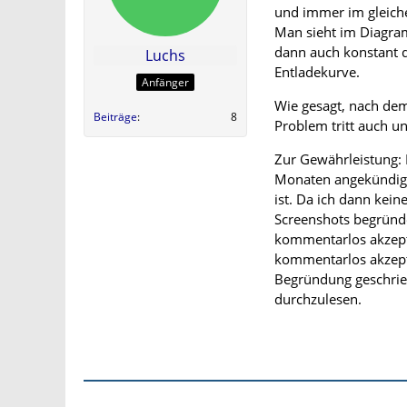
und immer im gleiche
Man sieht im Diagr
dann auch konstant d
Luchs
Entladekurve.
Anfänger
Wie gesagt, nach dem
Beiträge
8
Problem tritt auch 
Zur Gewährleistung: 
Monaten angekündigt
ist. Da ich dann kei
Screenshots begründ
kommentarlos akzepti
kommentarlos akzepti
Begründung geschrieb
durchzulesen.