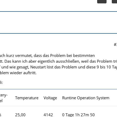
#
uch kurz vermutet, dass das Problem bei bestimmten
t. Das kann ich aber eigentlich ausschließen, weil das Problem tri
f und wie gesagt, Neustart löst das Problem und diese 9 bis 10 Ta
blem wieder auftritt.
i:
tery-
Temperature
Voltage
Runtine Operation System
el
%
25,00
4142
0 Tage 1h 27m 50