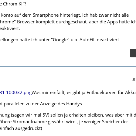
e Chrom KI"?
 Konto auf dem Smartphone hinterlegt. Ich hab zwar nicht alle
hrome" Browser komplett durchgeschaut, aber die Apps hatte ic
aktiviert.
llungen hatte ich unter "Google" u.a. AutoFill deaktiviert.
#
-31 100032.png
Was mir einfällt, es gibt ja Entladekurven für Akku
t parallelen zu der Anzeige des Handys.
ng (sagen wir mal 5V) sollen ja erhalten bleiben, was aber mit 
höhere Stromaufnahme gewährt wird., je weniger Speicher der
(einfach ausgedrückt)