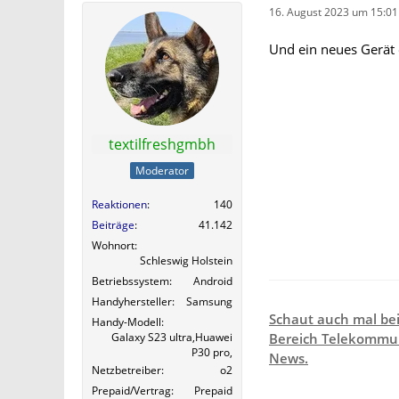
16. August 2023 um 15:01
Und ein neues Gerät e
textilfreshgmbh
Moderator
Reaktionen
140
Beiträge
41.142
Wohnort
Schleswig Holstein
Betriebssystem
Android
Handyhersteller
Samsung
Schaut auch mal be
Handy-Modell
Galaxy S23 ultra,Huawei
Bereich Telekommun
P30 pro,
News.
Netzbetreiber
o2
Prepaid/Vertrag
Prepaid