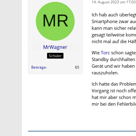
14. August 2023 um 17:03
Ich hab auch überleg
Smartphone zwar auch
kann man sicher rela
gesagt teilweise kom
nicht mal auf die Häl
MrWagner
Wie
Torc
schon sagte,
Schüler
Standby durchhalten
Gerät und wir haben 
Beiträge
65
rauszuholen.
Ich hatte das Probl
Vorgang ist noch off
hat mir aber schon ma
mir bei den Fehlerbi