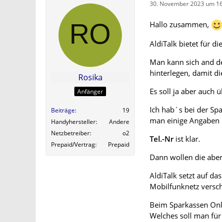
30. November 2023 um 16
Hallo zusammen,
AldiTalk bietet für d
Man kann sich and de
hinterlegen, damit di
Rosika
Es soll ja aber auch 
Anfänger
Ich hab´s bei der Sp
Beiträge
19
man einige Angaben 
Handyhersteller
Andere
Netzbetreiber
o2
Tel.-Nr
ist klar.
Prepaid/Vertrag
Prepaid
Dann wollen die abe
AldiTalk setzt auf da
Mobilfunknetz versc
Beim Sparkassen Onl
Welches soll man für