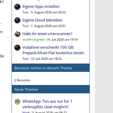
#1
Eigene Apps erstellen
Torc
5. August 2026 um 20:22
Eigene Cloud betreiben
.
Torc
1. August 2026 um 22:01
en
Habt ihr einen virenscanner?
textilfreshgmbh
31. Juli 2026 um 19:19
Vodafone verschenkt 100 GB:
Prepaid-Allnet-Flat kostenlos testen
 da
Torc
22. Juli 2026 um 18:22
Benutzer online in diesem Thema
2 Besucher
Neue Themen
WhatsApp: Ton aus nur für 1
verknüpftes Geät möglich?
Honk
3. August 2026 um 08:22