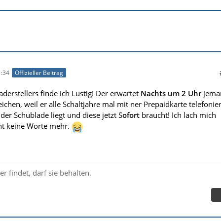
:34
Offizieller Beitrag
derstellers finde ich Lustig! Der erwartet
Nachts um 2 Uhr
jema
eichen, weil er alle Schaltjahre mal mit ner Prepaidkarte telefonier
 der Schublade liegt und diese jetzt S
ofort
braucht! Ich lach mich
ht keine Worte mehr.
r findet, darf sie behalten.