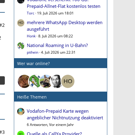
Prepaid-Allnet-Flat kostenlos testen
Torc
19. Juli 2026 um 18:01
mehrere WhatsApp Desktop werden
#2
ausgeführt
Honk
8. Juli 2026 um 08:22
2
National Roaming in U-Bahn?
pithein
4. Juli 2026 um 22:31
Wer war online?
Heiße Themen
Vodafon-Prepaid Karte wegen
angeblicher Nichtnutzung deaktiviert
6 Antworten, Vor einem Jahr
#3
Quelle als CallYa Provider?