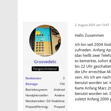
2. August 2025 um 13:47
Hallo Zusammen
Ich bin seit 2004 Vo
zufrieden. Anfang Apr
(das heißt zwei Telef
es bemerkte, sofort d
Groovedelic
bis 22 Uhr geschalte
Fortgeschrittener
die Uhr erreichbar.M
sein. Als ich am näch
Reaktionen
3
benutzt worden sei. 
Beiträge
154
Karte Anfang März 2
Betriebssystem
Android
benutzt worden sei. D
Handyhersteller
Andere
zuletzt Anfang 2000 p
Netzbetreiber
D2-Vodafone
Prepaid/Vertrag
Prepaid