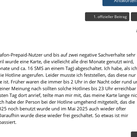
Antworten
1. offizieller Beitrag
dafon-Prepaid-Nutzer und bis auf zwei negative Sachverhalte sehr
il wurde eine Karte, die vielleicht alle drei Monate genutzt wird,
onate und ca. 16 SMS an einem Tag) abgeschaltet. Ich habe, als ic
ie Hotline angerufen. Leider musste ich feststellen, das diese nur
te ist. Früher waren die immer bis 2 Uhr in der Nacht oder rund 
einer Meinung nach sollten solche Hotlines bis 23 Uhr erreichbar
sten Tag dort anrief, teilte man mir mit, das meine Karte lange ni
Ich habe der Person bei der Hotline umgehend mitgeteilt, das die
025 noch benutzt wurde und im Mai 2025 auch wieder öfter
araufhin wurde diese wieder frei geschaltet. So etwas ist mir
assiert.