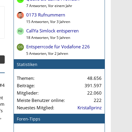
7 Antworten, Vor einem Jahr
0173 Rufnummern
15 Antworten, Vor 3 Jahren
CallYa Simlock entsperren
18 Antworten, Vor 5 Jahren
Entsperrcode für Vodafone 226
5 Antworten, Vor 2 Jahren
Statistiken
Themen
48.656
#4
Beiträge
391.597
Mitglieder
22.060
ht
Meiste Benutzer online
222
lem
Neuestes Mitglied
Kristallprinz
’s
,
Foren-Tipps