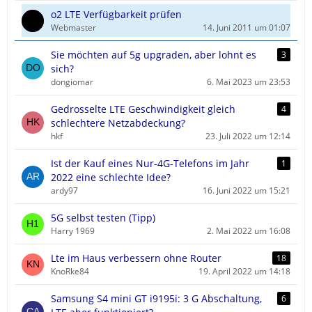
o2 LTE Verfügbarkeit prüfen
Webmaster
14. Juni 2011 um 01:07
Sie möchten auf 5g upgraden, aber lohnt es
3
sich?
dongiomar
6. Mai 2023 um 23:53
Gedrosselte LTE Geschwindigkeit gleich
4
schlechtere Netzabdeckung?
hkf
23. Juli 2022 um 12:14
Ist der Kauf eines Nur-4G-Telefons im Jahr
1
2022 eine schlechte Idee?
ardy97
16. Juni 2022 um 15:21
5G selbst testen (Tipp)
Harry 1969
2. Mai 2022 um 16:08
Lte im Haus verbessern ohne Router
18
KnoRke84
19. April 2022 um 14:18
Samsung S4 mini GT i9195i: 3 G Abschaltung,
6