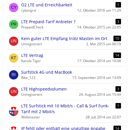
O2 LTE und Erreichbarkeit
1
cyborgrd
12. Oktober 2016 um 11:29
LTE Prepaid-Tarif Anbieter ?
3
PrepaidCheck
14. Oktober 2015 um 22:05
Kein guter LTE Empfang trotz Masten im Ort
10
Unregistriert
2. Mai 2015 um 00:19
LTE Vertrag
14
Karola Tiger
17. Oktober 2014 um 10:08
Surfstick 4G und MacBook
Rike_123
15. September 2014 um 13:09
LTE Highspeedvolumen
3
Unregistriert
24. August 2014 um 15:44
LTE Surfstick mit 10 Mbit/s - Call & Surf Funk-
1
Tarif mit 2 Mbit/s
Webmaster
28. Juli 2014 um 22:07
IP fehlt oder enthält eine ungültige Angabe
14