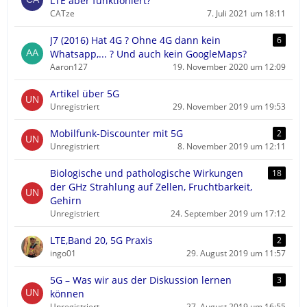
LTE aber funktioniert?
CATze
7. Juli 2021 um 18:11
J7 (2016) Hat 4G ? Ohne 4G dann kein
6
Whatsapp,... ? Und auch kein GoogleMaps?
Aaron127
19. November 2020 um 12:09
Artikel über 5G
Unregistriert
29. November 2019 um 19:53
Mobilfunk-Discounter mit 5G
2
Unregistriert
8. November 2019 um 12:11
Biologische und pathologische Wirkungen
18
der GHz Strahlung auf Zellen, Fruchtbarkeit,
Gehirn
Unregistriert
24. September 2019 um 17:12
LTE,Band 20, 5G Praxis
2
ingo01
29. August 2019 um 11:57
5G – Was wir aus der Diskussion lernen
3
können
Unregistriert
27. August 2019 um 16:55