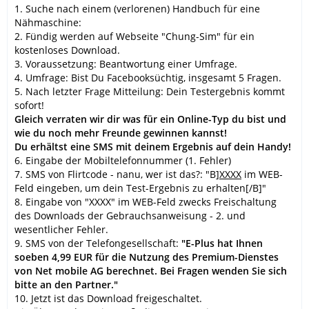
1. Suche nach einem (verlorenen) Handbuch für eine
Nähmaschine:
2. Fündig werden auf Webseite "Chung-Sim" für ein
kostenloses Download.
3. Voraussetzung: Beantwortung einer Umfrage.
4. Umfrage: Bist Du Facebooksüchtig, insgesamt 5 Fragen.
5. Nach letzter Frage Mitteilung: Dein Testergebnis kommt
sofort!
Gleich verraten wir dir was für ein Online-Typ du bist und
wie du noch mehr Freunde gewinnen kannst!
Du erhältst eine SMS mit deinem Ergebnis auf dein Handy!
6. Eingabe der Mobiltelefonnummer (1. Fehler)
7. SMS von Flirtcode - nanu, wer ist das?: "B]
XXXX
im WEB-
Feld eingeben, um dein Test-Ergebnis zu erhalten[/B]"
8. Eingabe von "XXXX" im WEB-Feld zwecks Freischaltung
des Downloads der Gebrauchsanweisung - 2. und
wesentlicher Fehler.
9. SMS von der Telefongesellschaft:
"E-Plus hat Ihnen
soeben 4,99 EUR für die Nutzung des Premium-Dienstes
von Net mobile AG berechnet. Bei Fragen wenden Sie sich
bitte an den Partner."
10. Jetzt ist das Download freigeschaltet.