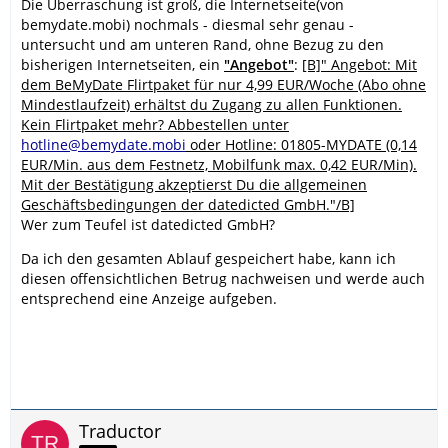
Die Überraschung ist groß, die Internetseite(von
bemydate.mobi) nochmals - diesmal sehr genau -
untersucht und am unteren Rand, ohne Bezug zu den
bisherigen Internetseiten, ein
"Angebot"
:
[B]" Angebot: Mit
dem BeMyDate Flirtpaket für nur 4,99 EUR/Woche (Abo ohne
Mindestlaufzeit) erhältst du Zugang zu allen Funktionen.
Kein Flirtpaket mehr? Abbestellen unter
hotline@bemydate.mobi
oder Hotline: 01805-MYDATE (0,14
EUR/Min. aus dem Festnetz, Mobilfunk max. 0,42 EUR/Min).
Mit der Bestätigung akzeptierst Du die allgemeinen
Geschäftsbedingungen der datedicted GmbH."/B]
Wer zum Teufel ist datedicted GmbH?
Da ich den gesamten Ablauf gespeichert habe, kann ich
diesen offensichtlichen Betrug nachweisen und werde auch
entsprechend eine Anzeige aufgeben.
Traductor