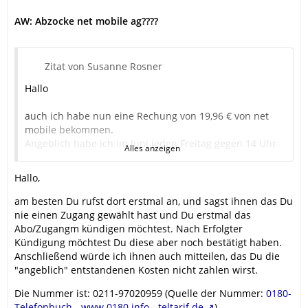
AW: Abzocke net mobile ag????
Zitat von Susanne Rosner
Hallo
auch ich habe nun eine Rechung von 19,96 € von net
mobile bekommen.
Angeblich habe ich im Juni jeden Freitag gegen 14 Uhr
Alles anzeigen
einen Zugang gewählt. aha
Hallo,
Was kann ich nun tun?
Drittanbieter sind bei meinem Handyanbieter gesperrt.
am besten Du rufst dort erstmal an, und sagst ihnen das Du
Ignorieren?
nie einen Zugang gewählt hast und Du erstmal das
Email schreiben?
Abo/Zugangm kündigen möchtest. Nach Erfolgter
Muss ich zahlen?
Kündigung möchtest Du diese aber noch bestätigt haben.
Anschließend würde ich ihnen auch mitteilen, das Du die
Vielen Dank
"angeblich" entstandenen Kosten nicht zahlen wirst.
Die Nummer ist: 0211-97020959 (Quelle der Nummer:
0180-
Telefonbuch - www.0180.info - teltarif.de
)