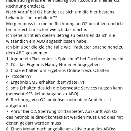
habe auch gerade einen Betrag von 13,00€ auf meiner O2
Rechnung entdeckt.
Nach Anruf bei O2 handelt es sich um die hier bestens
bekannte "net mobile AG".
Morgen muss ich meine Rechnung an O2 bezahlen und ich
bin mir echt unsicher wie ich das mache.
Ich sehe nicht ein diesen Betrag zu bezahlen da ich nie
wissentlich ein ABO abgeschlossen habe.
Ich bin über die gleiche Falle wie Traductor anscheinend zu
dem ABO gekommen.
1. irgend ein "kostenloses Spielchen" bei Facebook gemacht
2. Für das Ergebnis Handy-Nummer angegeben
3. Code erhalten um Ergebnos Online freizuschalten
(Flirtcode???)
4. Ergebnis SMS erhalten (bemydate???)
5. sms Erhalten das ich die bemydate Services nutzen kann
(bemydate???- keine Angabe zu ABO)
6. Rechnung von O2, ominöser netmobile Anbieter ist
aufgeführt
7. Anruf bei O2, Sperrung Drittanbieter, Auskunft von O2
das netmobile direkt kontaktiert werden muss und dies mit
denen geklärt werden muss
8. Einen Monat nach angeblicher aktivierung des ABOs: