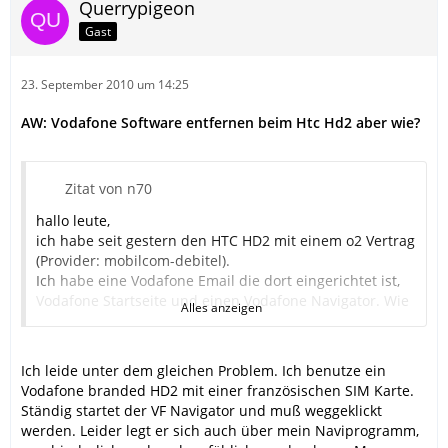
Querrypigeon
Gast
23. September 2010 um 14:25
AW: Vodafone Software entfernen beim Htc Hd2 aber wie?
Zitat von n70
hallo leute,
ich habe seit gestern den HTC HD2 mit einem o2 Vertrag
(Provider: mobilcom-debitel).
Ich habe eine Vodafone Email die dort eingerichtet ist,
Vodafone Startseite und einen Vodafone Navigator. Wie
Alles anzeigen
kann ich das entfernen? Da ich ja nicht bei Vodafone
bin, will ich das weg haben.
Was ist mit google maps? ist das kostenlos oder eine
Ich leide unter dem gleichen Problem. Ich benutze ein
Demoversion?
Vodafone branded HD2 mit einer französischen SIM Karte.
Achja und das Wetter-App kostet es was wenn ich es mit
Ständig startet der VF Navigator und muß weggeklickt
Wlan nute? Ich gehe mit diesem Handy nur mit Wlan ins
werden. Leider legt er sich auch über mein Naviprogramm,
Internet.