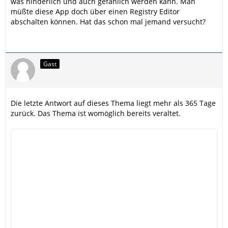
was hinderlich und auch gefählich werden kann. Man
Wäre nett, wenn mich da einer eben aufklären würde,
müßte diese App doch über einen Registry Editor
weil ich unnötige Kosten vermeiden möchte!
abschalten können. Hat das schon mal jemand versucht?
danke mit vorraus
bye
Gast
Die letzte Antwort auf dieses Thema liegt mehr als 365 Tage
zurück. Das Thema ist womöglich bereits veraltet.