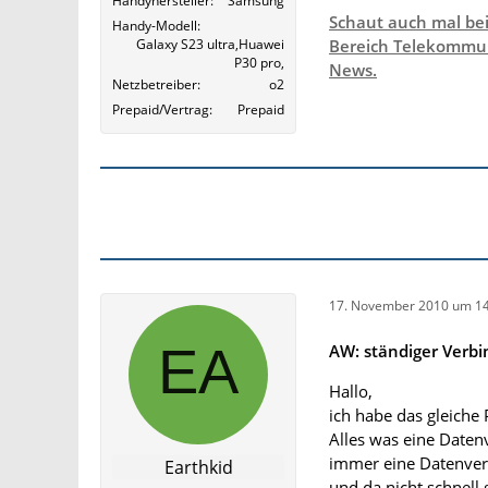
Handyhersteller
Samsung
Schaut auch mal be
Handy-Modell
Galaxy S23 ultra,Huawei
Bereich Telekommun
P30 pro,
News.
Netzbetreiber
o2
Prepaid/Vertrag
Prepaid
17. November 2010 um 14
AW: ständiger Verb
Hallo,
ich habe das gleiche
Alles was eine Daten
immer eine Datenver
Earthkid
und da nicht schnell g