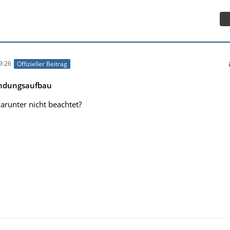
9:26
Offizieller Beitrag
indungsaufbau
arunter nicht beachtet?