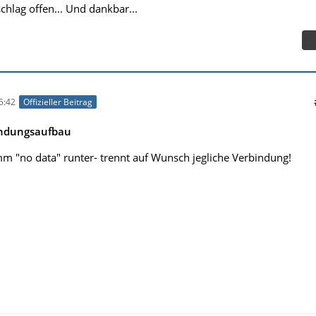
schlag offen... Und dankbar...
5:42
Offizieller Beitrag
indungsaufbau
m "no data" runter- trennt auf Wunsch jegliche Verbindung!