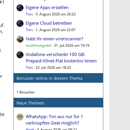
#1
Eigene Apps erstellen
Torc
5. August 2026 um 20:22
Eigene Cloud betreiben
uf.
Torc
1. August 2026 um 22:01
n.
Habt ihr einen virenscanner?
textilfreshgmbh
31. Juli 2026 um 19:19
d
Vodafone verschenkt 100 GB:
Prepaid-Allnet-Flat kostenlos testen
Torc
22. Juli 2026 um 18:22
er
Benutzer online in diesem Thema
1 Besucher
Neue Themen
cht
WhatsApp: Ton aus nur für 1
verknüpftes Geät möglich?
Honk
3. August 2026 um 08:22