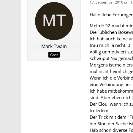
17. September 2010 um 1
Hallo liebe Forumge
Mein HD2 macht mich 
Die "üblichen Bösewi
Ich hab auch keine an
trau mich ja nicht...)
Mark Twain
Völlig unmotiviert st
Gast
schwupp! Nix gemacht
Morgens ist mein ers
mal nicht heimlich ge
Wenn ich die Verbind
eine Verbindung her.
Ich habe mitbekomme
sind. Aber eben nich
Der Clou: wenn ich z
trotzdem!
Der Trick mit dem "F
der Sinn der Sache ist
Hab schon diverse Fo