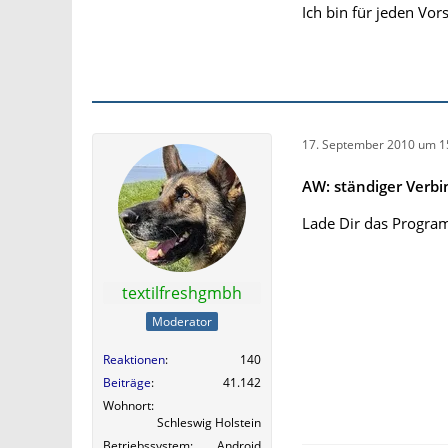
Ich bin für jeden Vor
17. September 2010 um 1
AW: ständiger Verb
Lade Dir das Program
textilfreshgmbh
Moderator
Reaktionen
140
Beiträge
41.142
Wohnort
Schleswig Holstein
Betriebssystem
Android