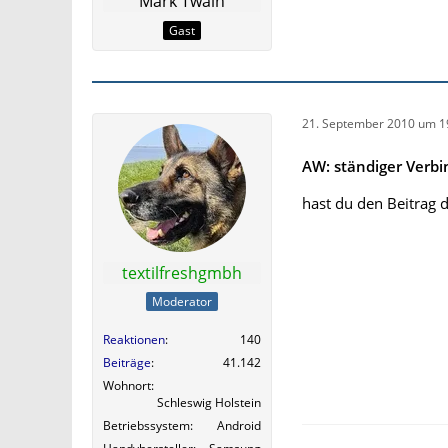
Mark Twain
Gast
21. September 2010 um 1
AW: ständiger Verb
hast du den Beitrag d
textilfreshgmbh
Moderator
Reaktionen
140
Beiträge
41.142
Wohnort
Schleswig Holstein
Betriebssystem
Android