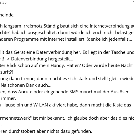
2:35
meinde,
langsam irre!:motz:Ständig baut sich eine Internetverbindung a
chte" hab ich ausgeschaltet, damit würde ich euch nicht belästige
deren Programme mit Internet installiert. (denke ich jedenfalls...
ellt das Gerät eine Datenverbindung her. Es liegt in der Tasche un
!--> Datenverbindung hergestellt...
ter Blick schon auf mein Handy. Hat er? Oder wurde heute Nacht
surft?!
ung dann trenne, dann macht es sich stark und stellt gleich wied
 Na schönen Dank auch...
n, dass Anrufe oder eingehende SMS manchmal der Auslöser
t immer.
u Hause bin und W-LAN aktiviert habe, dann macht die Kiste das
irmennetzwerk" ist mir bekannt. Ich glaube doch aber das dies ni
.
ren durchstöbert aber nichts dazu gefunden.