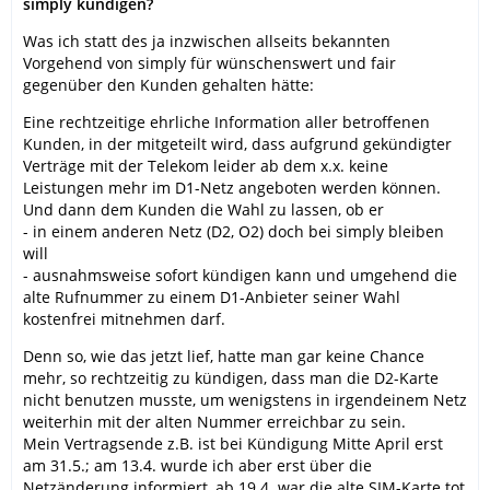
simply kündigen?
Was ich statt des ja inzwischen allseits bekannten
Vorgehend von simply für wünschenswert und fair
gegenüber den Kunden gehalten hätte:
Eine rechtzeitige ehrliche Information aller betroffenen
Kunden, in der mitgeteilt wird, dass aufgrund gekündigter
Verträge mit der Telekom leider ab dem x.x. keine
Leistungen mehr im D1-Netz angeboten werden können.
Und dann dem Kunden die Wahl zu lassen, ob er
- in einem anderen Netz (D2, O2) doch bei simply bleiben
will
- ausnahmsweise sofort kündigen kann und umgehend die
alte Rufnummer zu einem D1-Anbieter seiner Wahl
kostenfrei mitnehmen darf.
Denn so, wie das jetzt lief, hatte man gar keine Chance
mehr, so rechtzeitig zu kündigen, dass man die D2-Karte
nicht benutzen musste, um wenigstens in irgendeinem Netz
weiterhin mit der alten Nummer erreichbar zu sein.
Mein Vertragsende z.B. ist bei Kündigung Mitte April erst
am 31.5.; am 13.4. wurde ich aber erst über die
Netzänderung informiert, ab 19.4. war die alte SIM-Karte tot