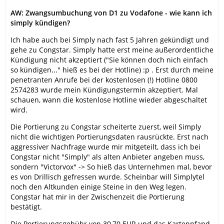
AW: Zwangsumbuchung von D1 zu Vodafone - wie kann ich
simply kündigen?
Ich habe auch bei Simply nach fast 5 Jahren gekündigt und
gehe zu Congstar. Simply hatte erst meine außerordentliche
Kündigung nicht akzeptiert ("Sie können doch nich einfach
so kündigen..." hieß es bei der Hotline) :p . Erst durch meine
penetranten Anrufe bei der kostenlosen (!) Hotline 0800
2574283 wurde mein Kündigungstermin akzeptiert. Mal
schauen, wann die kostenlose Hotline wieder abgeschaltet
wird.
Die Portierung zu Congstar scheiterte zuerst, weil Simply
nicht die wichtigen Portierungsdaten rausrückte. Erst nach
aggressiver Nachfrage wurde mir mitgeteilt, dass ich bei
Congstar nicht "Simply" als alten Anbieter angeben muss,
sondern "Victorvox" -> So hieß das Unternehmen mal, bevor
es von Drillisch gefressen wurde. Scheinbar will Simplytel
noch den Altkunden einige Steine in den Weg legen.
Congstar hat mir in der Zwischenzeit die Portierung
bestätigt.
Die Portierungsgebühr von 30,70 EUR und das Kartenpfand