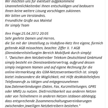
Wir möchten uns für eventuell aufgekommene
Unannehmlichkeitenbei Ihnen entschuldigen und bedauern
Ihnen keine weitere Lösung vorschlagen zukönnen.
Wir bitten um Verständnis.
Freundliche Grüße aus Maintal
Ihr simply Team
Ihre Frage:25.04.2012 20:05
Sehr geehrte Damen und Herren,
die Sie mit der Umstellung zu Vodafone-Netz Ihre eigene, fürmich
geltende AGB missachten, beachte: Ziffer II. 1 AGB
(Dienstebereitstellungim Bereich Mobilfunk durch simply)
1. "Zwischen dem Netzbetreiber Telekom Deutschland GmbHund
simply besteht ein Diensteanbietervertrag, aufgrund dessen
simply ineigenem Namen und auf eigene Rechnung für die
online-Vermarktung des GSM-Netzesverantwortlich ist. simply
bietet insbesondere die Möglichkeit, mit Hilfe desMobiltelefons
Telefonanrufe zu tätigen und entgegenzunehmen
bzw.Datenverbindungen (Daten, Fax, Kurzmitteilungen, GPRS
oder MMS) zu nutzen. DieErreichbarkeit aus anderen Netzen
oder von Teilnehmern in anderen Netzen istdavon abhängig,
dass entsprechende Zusammenschaltungsvereinbarungen
zwischenden jeweiligen Netzbetreibern bestehen."