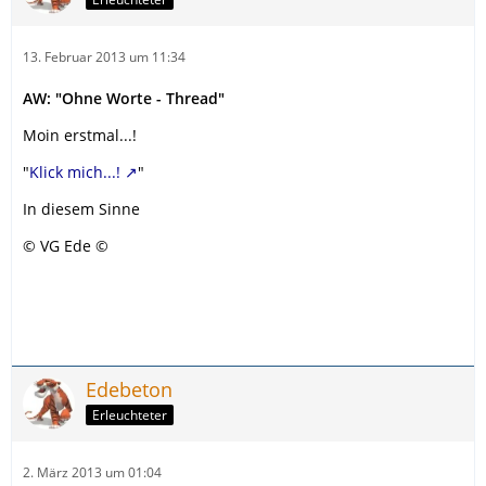
13. Februar 2013 um 11:34
AW: "Ohne Worte - Thread"
Moin erstmal...!
"
Klick mich...!
"
In diesem Sinne
© VG Ede ©
Edebeton
Erleuchteter
2. März 2013 um 01:04