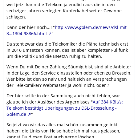
weil jetzt kann die Telekom ja endlich aus die in den
sechziger Jahren verlegten Kupferkabel weiter Gewinne
schlagen.
Dann der hier noch...! "
http://www.golem.de/news/dsl-mit-
3…1304-98866.html
"
Da steht zwar das die Telekomiker die Pläne technisch erst
in 2016 umsetzen können, das ist aber kompletter Füllfunk
um die Politik und die BNetzA ruhig zu halten.
Wenn Du mit Deiner Zahlung Säumig bist, sind alle Anbieter
in der Lage, den Service einzustellen oder eben zu Drosseln.
Wer bitte ist den so naiv und hält sich an Versprechungen
der Telekomiker? Webmaster ja wohl nicht, oder ?
Der hier sollte in der Sammlung auch nicht fehlen, war
glaube ich der Auslöser des Ärgernisses "
Auf 384 KBit/s:
Telekom bestätigt Überlegungen zu DSL-Drosselung -
Golem.de
"
So jetzt wo wir das alles mal schön zusammen gelinkt
haben, die Links von Heise habe ich mal raus gelassen,
kannst Du diesen Post auch gerne löschen.