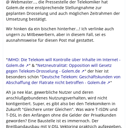
@ Webmaster..., die Pressestelle der Telekomiker hat
Golem.de eine enstprechende Stellungnahme zur
geplanten Drosselung und auch möglichen Zeitrahmen der
Umsetzung bestätigt.
Wir hinken da ein bischen hinterher...! Ich verlinke auch
ungern zu Mitbewerbern, aber in diesem Fall, sei es
ausnahmsweise für diesen Post mal gestattet.
"
IMHO: Die Telekom will Kontrolle über Inhalte im Internet -
Golem.de
" & "
Netzneutralität: Opposition will Gesetz
gegen Telekom-Drosselung - Golem.de
" der hier ist
besonders schön "
Deutsche Telekom: Geschäftskunden von
Abschaffung der Flatrate nicht betroffen - Golem.de
"
Ah ja nee klar, gewerbliche Nutzer und deren
anschlußgebundenes Nutzungsverhalten, wird nicht
kontigentiert. Super, es gibt also bei den Telekomikern in
Zukunft "Gleichere unter Gleichen". Was wäre T-ISDN und
T-DSL in den Anfängen ohne die Gelder der Privatkunden
geworden? Eine Baustelle ist es immernoch. Der
Breitbandausbau mit V-DSL Vektoring praktsich aufgegeben,