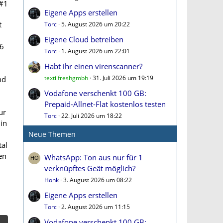
#1
Eigene Apps erstellen
t
Torc
5. August 2026 um 20:22
Eigene Cloud betreiben
 6
Torc
1. August 2026 um 22:01
Habt ihr einen virenscanner?
textilfreshgmbh
31. Juli 2026 um 19:19
nd
Vodafone verschenkt 100 GB:
Prepaid-Allnet-Flat kostenlos testen
ur
Torc
22. Juli 2026 um 18:22
hin
Neue Themen
tal
en
WhatsApp: Ton aus nur für 1
verknüpftes Geät möglich?
Honk
3. August 2026 um 08:22
Eigene Apps erstellen
Torc
2. August 2026 um 11:15
Vodafone verschenkt 100 GB: