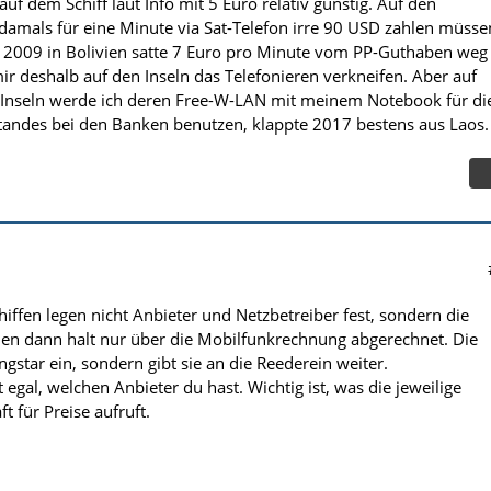
uf dem Schiff laut Info mit 5 Euro relativ günstig. Auf den
 damals für eine Minute via Sat-Telefon irre 90 USD zahlen müsse
. 2009 in Bolivien satte 7 Euro pro Minute vom PP-Guthaben weg
deshalb auf den Inseln das Telefonieren verkneifen. Aber auf
Inseln werde ich deren Free-W-LAN mit meinem Notebook für di
tandes bei den Banken benutzen, klappte 2017 bestens aus Laos.
hiffen legen nicht Anbieter und Netzbetreiber fest, sondern die
en dann halt nur über die Mobilfunkrechnung abgerechnet. Die
ongstar ein, sondern gibt sie an die Reederein weiter.
 egal, welchen Anbieter du hast. Wichtig ist, was die jeweilige
ft für Preise aufruft.