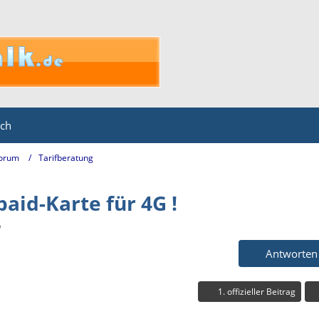
ich
Forum
Tarifberatung
aid-Karte für 4G !
6
Antworten
1. offizieller Beitrag