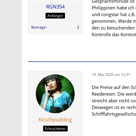
Gesprächsminute ist a
RGN354
Philippinen habe ich
und congstar hat z.B
Anfänger
genommen. Werde mir 
Beiträge
2
den zu besuchenden 
Kontrolle das Kontos
19. Mai 2020 um 12:31
Die Preise auf den Sc
Reedereien. Die werd
streicht aber nicht c
Deswegen ist es recht
Schifffahrtsgesellscha
Kirschpudding
Erleuchteter