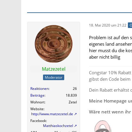
18. Mai 2020 um 21:22
O
Problem ist auf den s
eigenes land ansehe
hier musst du die kos
aber nicht billig
Matzezetel
Congstar 10% Rabatt 
Moderator
gibst den Code beim
Reaktionen
26
Dein Rabatt erhältst 
Beiträge
18.839
Meine Homepage und
Wohnort
Zetel
Website
Wäre nett wenn ihr 
http://www.matzezetel.de
Facebook
Matthiaskochzetel