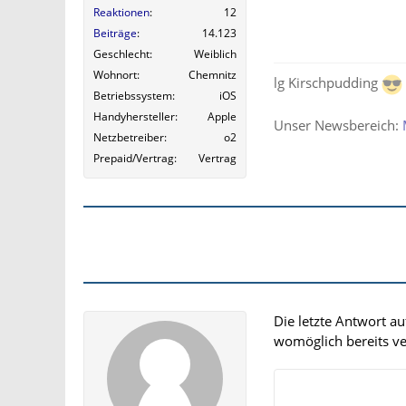
Reaktionen
12
Beiträge
14.123
Geschlecht
Weiblich
Wohnort
Chemnitz
lg Kirschpudding
Betriebssystem
iOS
Handyhersteller
Apple
Unser Newsbereich:
Netzbetreiber
o2
Prepaid/Vertrag
Vertrag
Die letzte Antwort a
womöglich bereits ver