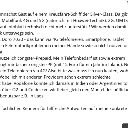
mnächst Gast auf einem Kreuzfahrt-Schiff der Silver-Class. Da gib
h Mobilfunk 4G und 5G (natürlich mit Huawei-Technik). 2G, UMTS
aut Infoblatt technisch nicht mehr unterstützt! Wir werden damit
k unterwegs sein.
as Doro 7030 - das kann via 4G telefonieren. Smartphone, Tablet
en Feinmotorikproblemen meiner Hände sowieso nicht nutzen u
t.
nutze ich congster-Prepaid. Mein Telefonbedarf ist sowie extrem
gt mir bisher congster-PP (mit 15 Euro für ein Jahr im Inland). N
kein Telefonieren via 4G! Also bitte was muss ich nun kaufen, wo
Wobei ich mit anderen Providern schon extrem schlechte
habe. Vodafone konnte ich damals in Indien oder Argentinien to
, über O2 und Co decken wir lieber gleich den Mantel des höflich
benutzbar z.B. in Laos.
n fachlichen Kennern für hilfreiche Antworten auf meine konkrete