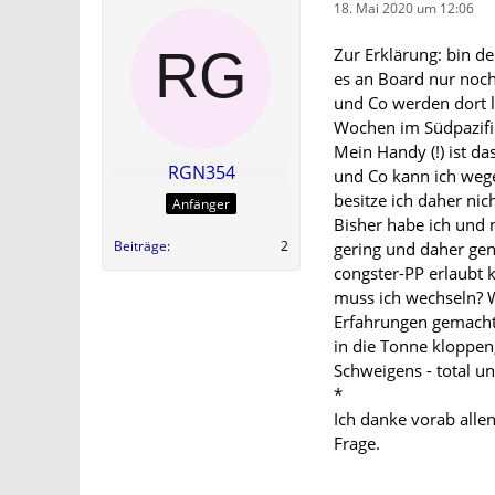
18. Mai 2020 um 12:06
Zur Erklärung: bin de
es an Board nur noc
und Co werden dort l
Wochen im Südpazifi
Mein Handy (!) ist d
RGN354
und Co kann ich weg
besitze ich daher nich
Anfänger
Bisher habe ich und 
Beiträge
2
gering und daher genü
congster-PP erlaubt 
muss ich wechseln? 
Erfahrungen gemacht 
in die Tonne kloppen
Schweigens - total un
*
Ich danke vorab alle
Frage.