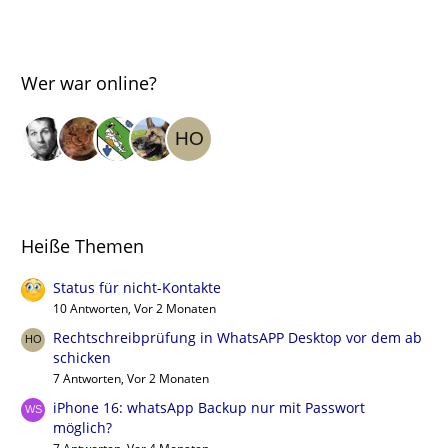
Wer war online?
Heiße Themen
Status für nicht-Kontakte
10 Antworten, Vor 2 Monaten
Rechtschreibprüfung in WhatsAPP Desktop vor dem ab
schicken
7 Antworten, Vor 2 Monaten
iPhone 16: whatsApp Backup nur mit Passwort
möglich?