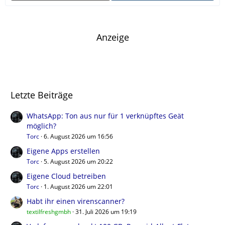
Anzeige
Letzte Beiträge
WhatsApp: Ton aus nur für 1 verknüpftes Geät
möglich?
Torc
6. August 2026 um 16:56
Eigene Apps erstellen
Torc
5. August 2026 um 20:22
Eigene Cloud betreiben
Torc
1. August 2026 um 22:01
Habt ihr einen virenscanner?
textilfreshgmbh
31. Juli 2026 um 19:19