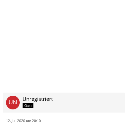
Unregistriert
Gast
12. Juli 2020 um 20:10