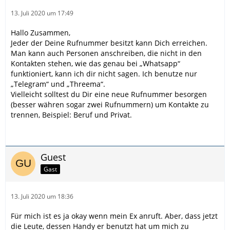
13. Juli 2020 um 17:49
Hallo Zusammen,
Jeder der Deine Rufnummer besitzt kann Dich erreichen.
Man kann auch Personen anschreiben, die nicht in den
Kontakten stehen, wie das genau bei „Whatsapp“
funktioniert, kann ich dir nicht sagen. Ich benutze nur
„Telegram“ und „Threema“.
Vielleicht solltest du Dir eine neue Rufnummer besorgen
(besser währen sogar zwei Rufnummern) um Kontakte zu
trennen, Beispiel: Beruf und Privat.
Guest
Gast
13. Juli 2020 um 18:36
Für mich ist es ja okay wenn mein Ex anruft. Aber, dass jetzt
die Leute, dessen Handy er benutzt hat um mich zu