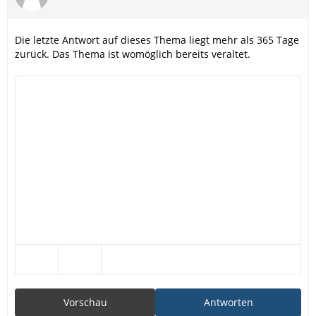
Die letzte Antwort auf dieses Thema liegt mehr als 365 Tage
zurück. Das Thema ist womöglich bereits veraltet.
Vorschau
Antworten