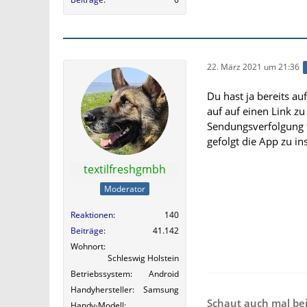
22. März 2021 um 21:36
Du hast ja bereits au
auf auf einen Link zu
Sendungsverfolgung 
gefolgt die App zu ins
textilfreshgmbh
Moderator
Reaktionen
140
Beiträge
41.142
Wohnort
Schleswig Holstein
Betriebssystem
Android
Handyhersteller
Samsung
Schaut auch mal be
Handy-Modell