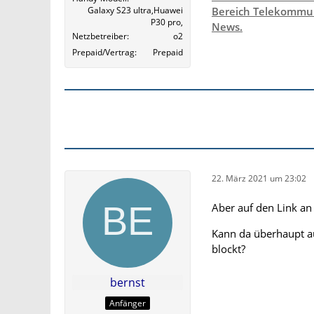
Galaxy S23 ultra,Huawei
Bereich Telekommun
P30 pro,
News.
Netzbetreiber
o2
Prepaid/Vertrag
Prepaid
22. März 2021 um 23:02
Aber auf den Link an s
Kann da überhaupt au
blockt?
bernst
Anfänger