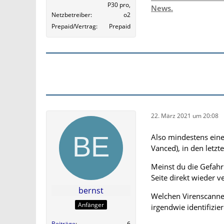
P30 pro,
News.
Netzbetreiber
o2
Prepaid/Vertrag
Prepaid
22. März 2021 um 20:08
Also mindestens eine 
Vanced), in den letzt
Meinst du die Gefahr
Seite direkt wieder v
bernst
Welchen Virenscanner
Anfänger
irgendwie identifizier
Beiträge
6