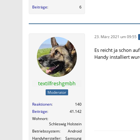
Beiträge
6
23. März 2021 um 09:55
Es reicht ja schon a
Handy installiert wur
textilfreshgmbh
Moderator
Reaktionen
140
Beiträge
41.142
Wohnort
Schleswig Holstein
Betriebssystem
Android
Handyhersteller
Samsung