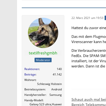
22. März 2021 um 19:53
Hattest du zuvor eine
Das mit dem Flugmodu
Virenscanner kann he
Die Verbraucherzent
textilfreshgmbh
FedEx. Die SPAM-SMS 
Moderator
installiert, ist der 
werden. Dann ist di
Reaktionen
140
Beiträge
41.142
Wohnort
Schleswig Holstein
Betriebssystem
Android
Handyhersteller
Samsung
Schaut auch mal be
Handy-Modell
Galaxy S23 ultra,Huawei
Bereich Telekommun