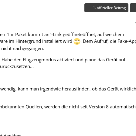
1. offizieller Beitrag
inen "Ihr Paket kommt an"-Link geöffneteöffnet, auf welchem
are im Hintergrund installiert wird
. Dem Aufruf, die Fake-Ap
ch nicht nachgegangen.
un? Habe den Flugzeugmodus aktiviert und plane das Gerät auf
urückzusetzen...
twendig, kann man irgendwie herausfinden, ob das Gerät wirklic
unbekannten Quellen, werden die nicht seit Version 8 automatisch
ht dankbar,