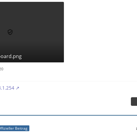
board.png
20
.1.254
ffizieller Beitrag