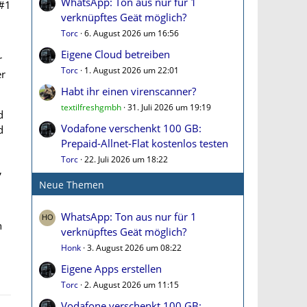
WhatsApp: Ton aus nur für 1
#1
verknüpftes Geät möglich?
Torc
6. August 2026 um 16:56
Eigene Cloud betreiben
r
Torc
1. August 2026 um 22:01
er
Habt ihr einen virenscanner?
textilfreshgmbh
31. Juli 2026 um 19:19
d
Vodafone verschenkt 100 GB:
d
Prepaid-Allnet-Flat kostenlos testen
Torc
22. Juli 2026 um 18:22
,
Neue Themen
WhatsApp: Ton aus nur für 1
n
verknüpftes Geät möglich?
Honk
3. August 2026 um 08:22
Eigene Apps erstellen
Torc
2. August 2026 um 11:15
Vodafone verschenkt 100 GB: