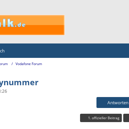
ich
Forum
Vodafone Forum
dynummer
8:26
Antworten
1. offizieller Beitrag