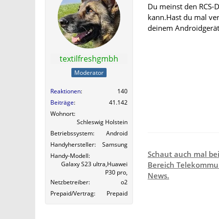
Du meinst den RCS-D
kann.Hast du mal ver
deinem Androidgerät
textilfreshgmbh
Moderator
Reaktionen
140
Beiträge
41.142
Wohnort
Schleswig Holstein
Betriebssystem
Android
Handyhersteller
Samsung
Schaut auch mal be
Handy-Modell
Galaxy S23 ultra,Huawei
Bereich Telekommun
P30 pro,
News.
Netzbetreiber
o2
Prepaid/Vertrag
Prepaid