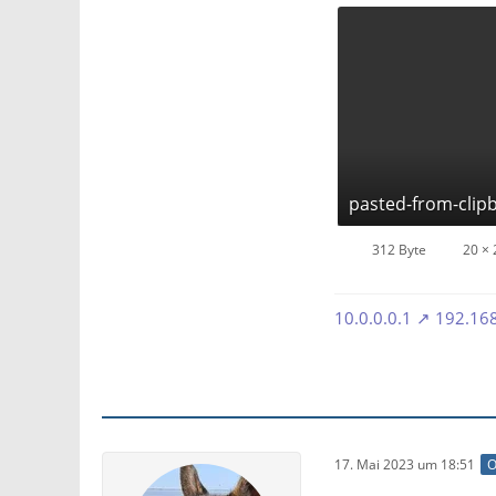
pasted-from-clip
312 Byte
20 × 
10.0.0.0.1
192.168
17. Mai 2023 um 18:51
O