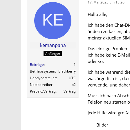
17. Mai 2023 um 18:26
Hallo alle,
Ich habe den Chat-D
ändern zu lassen, ab
meiner aktuellen SIM
kemanpana
Das einzige Problem i
Anfänger
ich habe keine E-Mail
oder so.
Beiträge
1
Betriebssystem
Blackberry
Ich habe während die
was ärgerlich ist, da
Handyhersteller
HTC
verwende, und daher 
Netzbetreiber
o2
Prepaid/Vertrag
Vertrag
Muss ich nach Absch
Telefon neu starten 
Jede Hilfe wird großar
Bilder