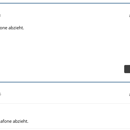
1
one abzieht.
5
afone abzieht.