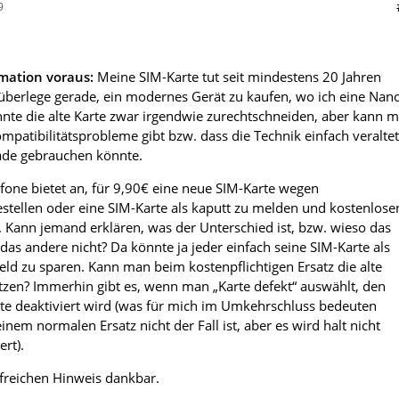
9
mation voraus:
Meine SIM-Karte tut seit mindestens 20 Jahren
 überlege gerade, ein modernes Gerät zu kaufen, wo ich eine Nan
nnte die alte Karte zwar irgendwie zurechtschneiden, aber kann m
ompatibilitätsprobleme gibt bzw. dass die Technik einfach veraltet
ade gebrauchen könnte.
one bietet an, für 9,90€ eine neue SIM-Karte wegen
stellen oder eine SIM-Karte als kaputt zu melden und kostenlose
Kann jemand erklären, was der Unterschied ist, bzw. wieso das
das andere nicht? Da könnte ja jeder einfach seine SIM-Karte als
ld zu sparen. Kann man beim kostenpflichtigen Ersatz die alte
tzen? Immerhin gibt es, wenn man „Karte defekt“ auswählt, den
rte deaktiviert wird (was für mich im Umkehrschluss bedeuten
inem normalen Ersatz nicht der Fall ist, aber es wird halt nicht
rt).
lfreichen Hinweis dankbar.