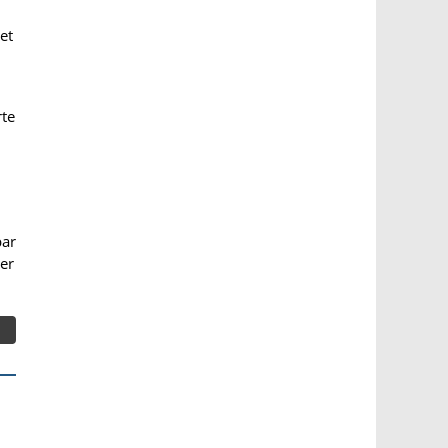
et
rte
bar
her