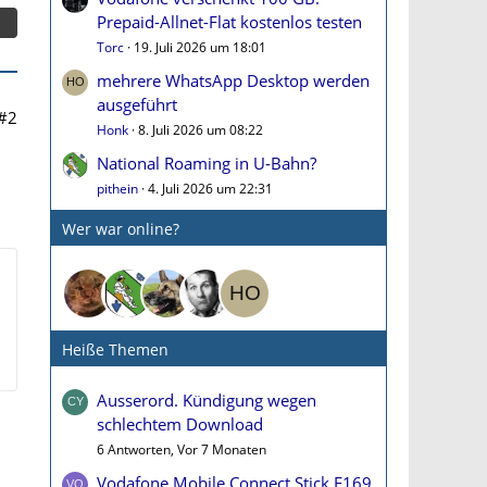
Prepaid-Allnet-Flat kostenlos testen
Torc
19. Juli 2026 um 18:01
mehrere WhatsApp Desktop werden
ausgeführt
#2
Honk
8. Juli 2026 um 08:22
National Roaming in U-Bahn?
pithein
4. Juli 2026 um 22:31
Wer war online?
Heiße Themen
Ausserord. Kündigung wegen
schlechtem Download
6 Antworten, Vor 7 Monaten
Vodafone Mobile Connect Stick E169