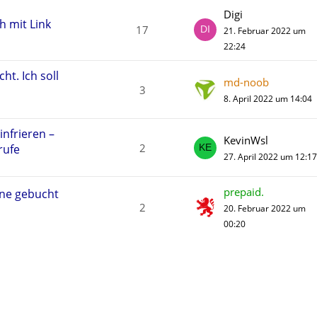
Digi
h mit Link
17
21. Februar 2022 um
22:24
ht. Ich soll
md-noob
3
8. April 2022 um 14:04
nfrieren –
KevinWsl
2
rufe
27. April 2022 um 12:17
prepaid.
ine gebucht
2
20. Februar 2022 um
00:20