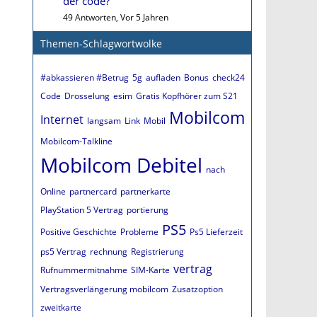
der code?
49 Antworten, Vor 5 Jahren
Themen-Schlagwortwolke
#abkassieren #Betrug
5g
aufladen
Bonus
check24
Code
Drosselung
esim
Gratis Kopfhörer zum S21
Mobilcom
Internet
langsam
Link
Mobil
Mobilcom-Talkline
Mobilcom Debitel
nach
Online
partnercard
partnerkarte
PlayStation 5 Vertrag
portierung
PS5
Positive Geschichte
Probleme
Ps5 Lieferzeit
ps5 Vertrag
rechnung
Registrierung
vertrag
Rufnummermitnahme
SIM-Karte
Vertragsverlängerung mobilcom
Zusatzoption
zweitkarte