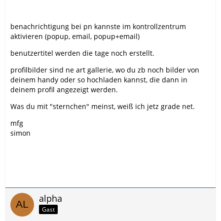
Lässt sich der Benutzertitel ändern (ist das wo jetzt
steht "Neuer Benutzer", "Erfahrener Benutzer" usw.)?
benachrichtigung bei pn kannste im kontrollzentrum
Was ist ein Profilbild?
aktivieren (popup, email, popup+email)
Was ist mit den Sternchen passiert? Kommen die noch,
benutzertitel werden die tage noch erstellt.
oder bleiben sie weg?!
profilbilder sind ne art gallerie, wo du zb noch bilder von
deinem handy oder so hochladen kannst, die dann in
deinem profil angezeigt werden.
Was du mit "sternchen" meinst, weiß ich jetz grade net.
mfg
simon
alpha
Gast