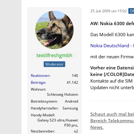
25. Juli 2009 um 15:02
Of
AW: Nokia 6300 defe
Das Modell 6300 kan
Nokia Deutschland - 
textilfreshgmbh
mit der neuen Firmw
Moderator
Vorher eine Datens
keine [/COLOR]Date
Reaktionen
140
Kontakte auf die SIM
Beiträge
41.142
Updaten nicht unter
Wohnort
Schleswig Holstein
Betriebssystem
Android
Handyhersteller
Samsung
Schaut auch mal be
Handy-Modell
Galaxy S23 ultra,Huawei
Bereich Telekommun
P30 pro,
News.
Netzbetreiber
o2