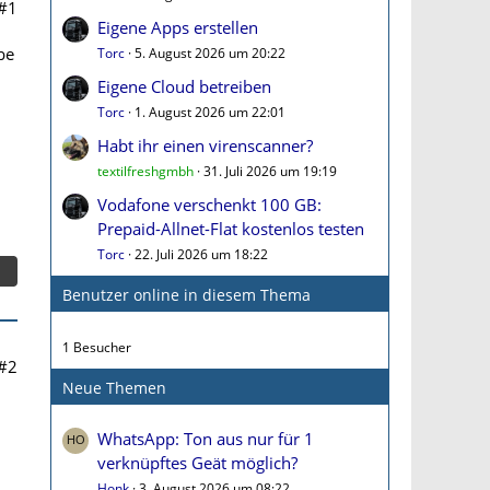
#1
Eigene Apps erstellen
be
Torc
5. August 2026 um 20:22
Eigene Cloud betreiben
Torc
1. August 2026 um 22:01
Habt ihr einen virenscanner?
textilfreshgmbh
31. Juli 2026 um 19:19
Vodafone verschenkt 100 GB:
Prepaid-Allnet-Flat kostenlos testen
Torc
22. Juli 2026 um 18:22
Benutzer online in diesem Thema
1 Besucher
#2
Neue Themen
WhatsApp: Ton aus nur für 1
verknüpftes Geät möglich?
Honk
3. August 2026 um 08:22