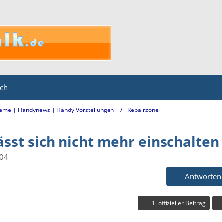
ich
eme | Handynews | Handy Vorstellungen
Repairzone
ässt sich nicht mehr einschalten
:04
Antworten
1. offizieller Beitrag