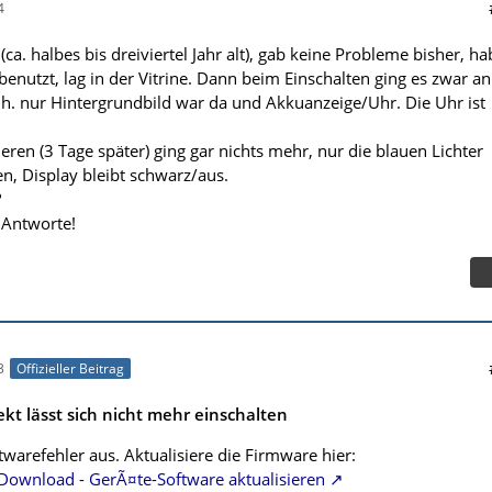
4
(ca. halbes bis dreiviertel Jahr alt), gab keine Probleme bisher, ha
benutzt, lag in der Vitrine. Dann beim Einschalten ging es zwar an
d.h. nur Hintergrundbild war da und Akkuanzeige/Uhr. Die Uhr ist
ren (3 Tage später) ging gar nichts mehr, nur die blauen Lichter
ten, Display bleibt schwarz/aus.
?
 Antworte!
3
Offizieller Beitrag
kt lässt sich nicht mehr einschalten
warefehler aus. Aktualisiere die Firmware hier:
Download - GerÃ¤te-Software aktualisieren