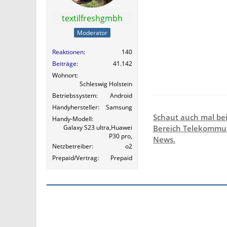
textilfreshgmbh
Moderator
Reaktionen
140
Beiträge
41.142
Wohnort
Schleswig Holstein
Betriebssystem
Android
Handyhersteller
Samsung
Schaut auch mal be
Handy-Modell
Galaxy S23 ultra,Huawei
Bereich Telekommun
P30 pro,
News.
Netzbetreiber
o2
Prepaid/Vertrag
Prepaid