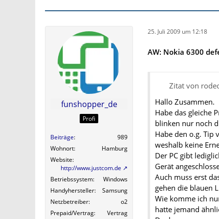
25. Juli 2009 um 12:18
AW: Nokia 6300 defe
Zitat von rode
Hallo Zusammen.
funshopper_de
Habe das gleiche 
Profi
blinken nur noch di
Habe den o.g. Tip
Beiträge
989
weshalb keine Erne
Wohnort
Hamburg
Der PC gibt ledigl
Website
Gerät angeschlosse
http://www.justcom.de
Auch muss erst da
Betriebssystem
Windows
gehen die blauen L
Handyhersteller
Samsung
Wie komme ich nun
Netzbetreiber
o2
hatte jemand ähnl
Prepaid/Vertrag
Vertrag