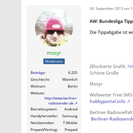
24. September 2013 um 1
AW: Bundesliga Tipp
Die Tippabgabe ist w
mosyr
Moderator
[Blockierte Grafik:
ht
Schöne Grüße
Beiträge
6.205
Geschlecht
Männlich
Mosyr
Wohnort
Berlin
Website
Weltweiter Free-SMS
http://www.berliner-
hobbyportal.info
radiosender.de
Betriebssystem
Android
Berliner Radiovielfalt
Handyhersteller
Samsung
Berliner-Radiosend
Netzbetreiber
T-Mobile
Prepaid/Vertrag
Prepaid