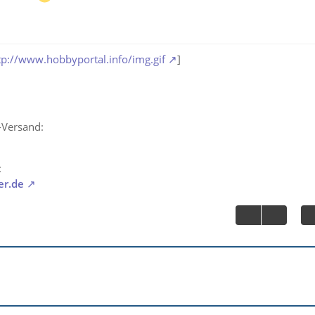
tp://www.hobbyportal.info/img.gif
]
-Versand:
:
er.de