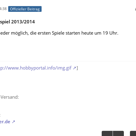
4:38
Offizieller Beitrag
spiel 2013/2014
ieder möglich, die ersten Spiele starten heute um 19 Uhr.
tp://www.hobbyportal.info/img.gif
]
-Versand:
:
er.de