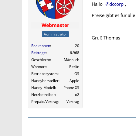
Hallo
dccorp
,
Preise gibt es für all
Webmaster
Administrator
Gruß Thomas
Reaktionen
20
Beiträge
6.968
Geschlecht
Männlich
Wohnort
Berlin
Betriebssystem
iOS
Handyhersteller
Apple
Handy-Modell
iPhone XS
Netzbetreiber
o2
Prepaid/Vertrag
Vertrag