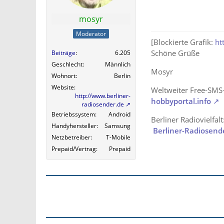
mosyr
Moderator
[Blockierte Grafik:
ht
Schöne Grüße
Beiträge
6.205
Geschlecht
Männlich
Mosyr
Wohnort
Berlin
Website
Weltweiter Free-SMS
http://www.berliner-
hobbyportal.info
radiosender.de
Betriebssystem
Android
Berliner Radiovielfalt
Handyhersteller
Samsung
Berliner-Radiosend
Netzbetreiber
T-Mobile
Prepaid/Vertrag
Prepaid