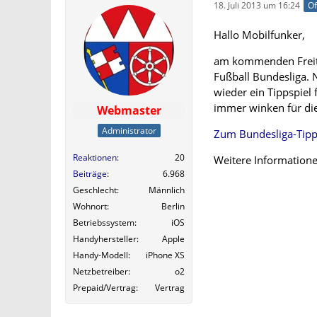
18. Juli 2013 um 16:24
Of
Hallo Mobilfunker,
am kommenden Freitag
Fußball Bundesliga. 
wieder ein Tippspiel 
immer winken für die
Webmaster
Administrator
Zum Bundesliga-Tipp
Reaktionen
20
Weitere Informatione
Beiträge
6.968
Geschlecht
Männlich
Wohnort
Berlin
Betriebssystem
iOS
Handyhersteller
Apple
Handy-Modell
iPhone XS
Netzbetreiber
o2
Prepaid/Vertrag
Vertrag