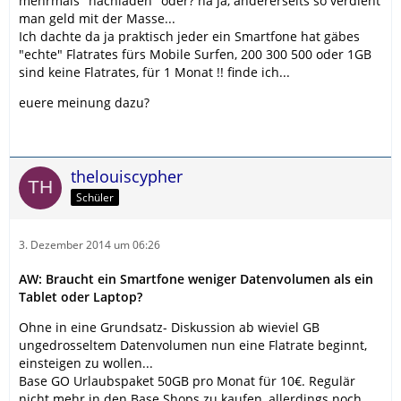
mehrmals "nachladen" oder? na ja, andererseits so verdient
man geld mit der Masse...
Ich dachte da ja praktisch jeder ein Smartfone hat gäbes
"echte" Flatrates fürs Mobile Surfen, 200 300 500 oder 1GB
sind keine Flatrates, für 1 Monat !! finde ich...
euere meinung dazu?
thelouiscypher
Schüler
3. Dezember 2014 um 06:26
AW: Braucht ein Smartfone weniger Datenvolumen als ein
Tablet oder Laptop?
Ohne in eine Grundsatz- Diskussion ab wieviel GB
ungedrosseltem Datenvolumen nun eine Flatrate beginnt,
einsteigen zu wollen...
Base GO Urlaubspaket 50GB pro Monat für 10€. Regulär
nicht mehr in den Base Shops zu kaufen, allerdings noch