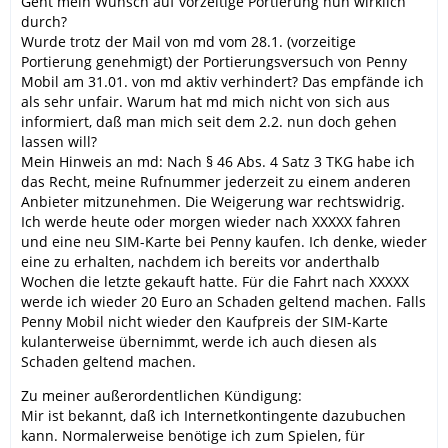
Geht mein Wunsch auf vorzeitige Portierung nun wirklich
durch?
Wurde trotz der Mail von md vom 28.1. (vorzeitige
Portierung genehmigt) der Portierungsversuch von Penny
Mobil am 31.01. von md aktiv verhindert? Das empfände ich
als sehr unfair. Warum hat md mich nicht von sich aus
informiert, daß man mich seit dem 2.2. nun doch gehen
lassen will?
Mein Hinweis an md: Nach § 46 Abs. 4 Satz 3 TKG habe ich
das Recht, meine Rufnummer jederzeit zu einem anderen
Anbieter mitzunehmen. Die Weigerung war rechtswidrig.
Ich werde heute oder morgen wieder nach XXXXX fahren
und eine neu SIM-Karte bei Penny kaufen. Ich denke, wieder
eine zu erhalten, nachdem ich bereits vor anderthalb
Wochen die letzte gekauft hatte. Für die Fahrt nach XXXXX
werde ich wieder 20 Euro an Schaden geltend machen. Falls
Penny Mobil nicht wieder den Kaufpreis der SIM-Karte
kulanterweise übernimmt, werde ich auch diesen als
Schaden geltend machen.
Zu meiner außerordentlichen Kündigung:
Mir ist bekannt, daß ich Internetkontingente dazubuchen
kann. Normalerweise benötige ich zum Spielen, für