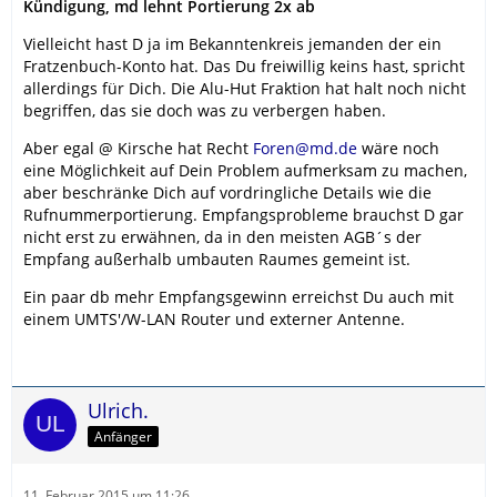
Kündigung, md lehnt Portierung 2x ab
Vielleicht hast D ja im Bekanntenkreis jemanden der ein
Fratzenbuch-Konto hat. Das Du freiwillig keins hast, spricht
allerdings für Dich. Die Alu-Hut Fraktion hat halt noch nicht
begriffen, das sie doch was zu verbergen haben.
Aber egal @ Kirsche hat Recht
Foren@md.de
wäre noch
eine Möglichkeit auf Dein Problem aufmerksam zu machen,
aber beschränke Dich auf vordringliche Details wie die
Rufnummerportierung. Empfangsprobleme brauchst D gar
nicht erst zu erwähnen, da in den meisten AGB´s der
Empfang außerhalb umbauten Raumes gemeint ist.
Ein paar db mehr Empfangsgewinn erreichst Du auch mit
einem UMTS'/W-LAN Router und externer Antenne.
Ulrich.
Anfänger
11. Februar 2015 um 11:26