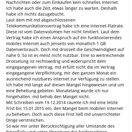
Nachrichten oder zum Einkaufen kein schnelles Internet.
Ich habe auch die Zeit, etwas länger zu warten. Deshalb
habe ich nichts dazugebucht.
Laut dem mit md abgeschlossenen
Telekommunikationsvertrag habe ich eine Internet-Flatrate.
Diese ist vom Datenvolumen her nicht limitiert. Laut dem
Vertrag habe ich einen Anspruch auf ein funktionierendes
mobiles Internet auch jenseits von monatlich 1 GB
Datenverbrauch. Doch md drosselt die Geschwindigkeit auf
nahe 0. So ist es meist nicht nutzbar. Eine so weitreichende
Drosselung ist rechtswidrig und widerspricht dem
eingegangenen Vertrag. md erfüllt nicht die im Vertrag
eingegangene Verpflichtung, mir den ganzen Monat ein
ausreichend nutzbares Internet zur Verfügung zu stellen.
Ich habe md lange auf diesen Mangel hingewiesen und um
eine Behebung gebeten. Monatelang wurde ich nur
hingehalten. md behob den Mangel nicht.
Mit Schreiben vom 19.12.2014 räumte ich md eine letzte
Frist bis 15.01.2015 ein, den Mangel beim mobilen Internet
zu beheben. Doch auch diese Frist ließ md unverrichteter
Dinge verstreichen.
So war mir unter Berücksichtigung aller Umstände des
Einzelfalls und unter Abwägung der beiderseitigen