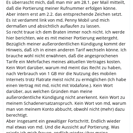
Es überrascht mich, daß man mir am 28.1. per Mail mitteilt,
daß die Portierung meiner Rufnummer erfolgen könne.
Aber intern erst am 2.2. das entsprechende Zeichen setzt.
Es ist verdammt link von md, Penny Mobil und mich
dermaßen und absichtlich auflaufen zu lassen.
So recht traue ich dem Braten immer noch nicht. Ich werde
hier berichten, wie es mit meiner Portierung weitergeht.
Bezüglich meiner außerordentlichen Kündigung kommt der
Hinweis, daß ich in einen anderen Tarif wechseln könne. Ich
brauche wohl nicht erwähnen, daß die angesprochenen
Tarife ein Mehrfaches meines aktuellen Vertrages kosten.
Kein Wort darüber, warum md meint das Recht zu haben,
nach Verbrauch von 1 GB mir die Nutzung des mobilen
Internets trotz Flatrate meist nicht zu ermöglichen (Ich habe
einen Vertrag mit md, nicht mit Vodafone.). Kein Wort
darüber, aus welchen Gründen man meine
außerordentliche Kündigung nicht anerkennt. Kein Wort zu
meinem Schadenersatzanspruch. Kein Wort von md, warum
man von meinem Konto abbucht, obwohl nicht (mehr) dazu
berechtigt.
Aber insgesamt ein gewaltiger Fortschritt. Endlich wieder
mal etwas von md. Und die Aussicht auf Portierung. Was
würde ich mich freuen, endlich wieder über meine