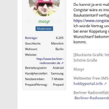
Du kannst ja erst ma
Congstar wäre es inso
Baukastentarif verfüg
https://www.congstar
mosyr
Ich würde Vertrag u
Moderator
bei einer Koppelung 
Wunschtarif bekommst
Beiträge
6.205
kommt.
Geschlecht
Männlich
Wohnort
Berlin
[Blockierte Grafik:
ht
Website
http://www.berliner-
Schöne Grüße
radiosender.de
Betriebssystem
Android
Mosyr
Handyhersteller
Samsung
Weltweiter Free-SMS
Netzbetreiber
T-Mobile
hobbyportal.info
Prepaid/Vertrag
Prepaid
Berliner Radiovielfalt
Berliner-Radiosend