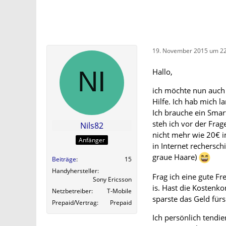
19. November 2015 um 22
Hallo,
ich möchte nun auch
Hilfe. Ich hab mich
Ich brauche ein Smar
steh ich vor der Fra
Nils82
nicht mehr wie 20€ i
Anfänger
in Internet rechersc
graue Haare)
Beiträge
15
Handyhersteller
Frag ich eine gute Fr
Sony Ericsson
is. Hast die Kostenko
Netzbetreiber
T-Mobile
sparste das Geld für
Prepaid/Vertrag
Prepaid
Ich persönlich tendie