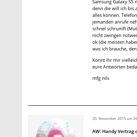
Samsung Galaxy S5 m
denn die will ich bi
alles können. Telefon
jemanden anrufe neh
schnel schrumft (Mut
nicht zwingen notwen
ok (die meisten habe
was ich brauche, denn
Könnt ihr mir viellei
eure Antworten bedan
mfg nils
20. November 2015 um 04
AW: Handy Vertrag o