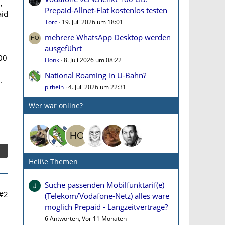
,
Prepaid-Allnet-Flat kostenlos testen
aid
Torc
19. Juli 2026 um 18:01
mehrere WhatsApp Desktop werden
ausgeführt
00
Honk
8. Juli 2026 um 08:22
National Roaming in U-Bahn?
.
pithein
4. Juli 2026 um 22:31
Wer war online?
Heiße Themen
Suche passenden Mobilfunktarif(e)
#2
(Telekom/Vodafone-Netz) alles wäre
möglich Prepaid - Langzeitverträge?
6 Antworten, Vor 11 Monaten