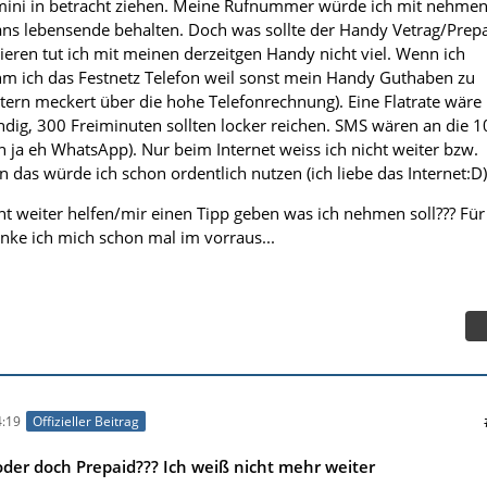
ini in betracht ziehen. Meine Rufnummer würde ich mit nehmen
s ans lebensende behalten. Doch was sollte der Handy Vetrag/Prep
ieren tut ich mit meinen derzeitgen Handy nicht viel. Wenn ich
m ich das Festnetz Telefon weil sonst mein Handy Guthaben zu
tern meckert über die hohe Telefonrechnung). Eine Flatrate wäre
dig, 300 Freiminuten sollten locker reichen. SMS wären an die 1
n ja eh WhatsApp). Nur beim Internet weiss ich nicht weiter bzw.
 das würde ich schon ordentlich nutzen (ich liebe das Internet:D)
cht weiter helfen/mir einen Tipp geben was ich nehmen soll??? Für
ke ich mich schon mal im vorraus...
:19
Offizieller Beitrag
der doch Prepaid??? Ich weiß nicht mehr weiter