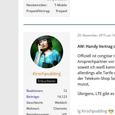
Netzbetreiber
T-Mobile
Prepaid/Vertrag
Prepaid
20. November 2015 um 14
AW: Handy Vertrag o
Offiziell ist congstar
Ansprechpartner vor O
soweit ich weiß kann
allerdings alle Tarif
Kirschpudding
der Telekom-Shop Ser
Erleuchteter
musst,
Reaktionen
12
Übrigens, LTE gibt es
Beiträge
14.123
Geschlecht
Weiblich
Wohnort
Chemnitz
lg Kirschpudding
Betriebssystem
iOS