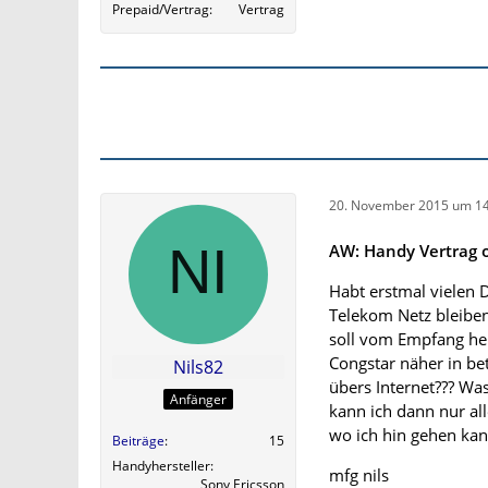
Prepaid/Vertrag
Vertrag
20. November 2015 um 14
AW: Handy Vertrag o
Habt erstmal vielen 
Telekom Netz bleiben
soll vom Empfang her 
Congstar näher in bet
Nils82
übers Internet??? Wa
Anfänger
kann ich dann nur all
wo ich hin gehen kan
Beiträge
15
Handyhersteller
mfg nils
Sony Ericsson