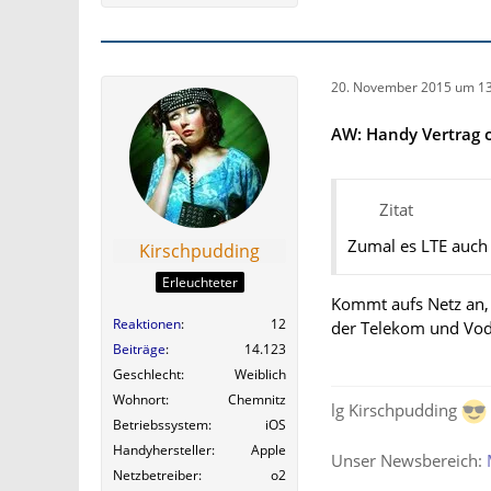
20. November 2015 um 13
AW: Handy Vertrag o
Zitat
Zumal es LTE auch 
Kirschpudding
Erleuchteter
Kommt aufs Netz an, b
Reaktionen
12
der Telekom und Vod
Beiträge
14.123
Geschlecht
Weiblich
Wohnort
Chemnitz
lg Kirschpudding
Betriebssystem
iOS
Handyhersteller
Apple
Unser Newsbereich:
Netzbetreiber
o2