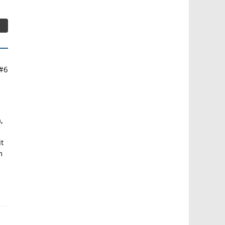
#6
,
it
n