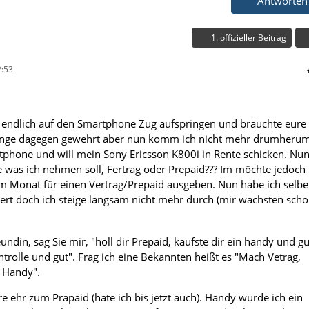
Antworten
1. offizieller Beitrag
:53
 endlich auf den Smartphone Zug aufspringen und bräuchte eure
 lange dagegen gewehrt aber nun komm ich nicht mehr drumherum
tphone und will mein Sony Ericsson K800i in Rente schicken. Nu
ge was ich nehmen soll, Fertrag oder Prepaid??? Im möchte jedoch
m Monat für einen Vertrag/Prepaid ausgeben. Nun habe ich selbe
hiert doch ich steige langsam nicht mehr durch (mir wachsten sch
eundin, sag Sie mir, "holl dir Prepaid, kaufste dir ein handy und gu
ntrolle und gut". Frag ich eine Bekannten heißt es "Mach Vetrag,
s Handy".
re ehr zum Prapaid (hate ich bis jetzt auch). Handy würde ich ein