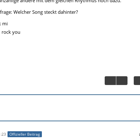
 unzählige andere mit dem gleichen Rhythmus noch dazu.
rage: Welcher Song steckt dahinter?
k mi
l rock you
:23
Offizieller Beitrag