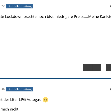
:22
Offizieller Beitrag
zte Lockdown brachte noch bissl niedrigere Preise....Meine Kanist
:36
Offizieller Beitrag
nt der Liter LPG Autogas.
 mich nicht.