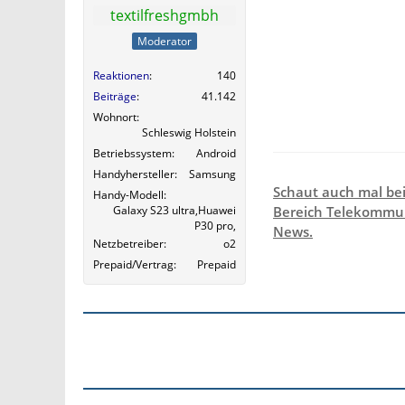
textilfreshgmbh
Moderator
Reaktionen
140
Beiträge
41.142
Wohnort
Schleswig Holstein
Betriebssystem
Android
Handyhersteller
Samsung
Schaut auch mal be
Handy-Modell
Galaxy S23 ultra,Huawei
Bereich Telekommun
P30 pro,
News.
Netzbetreiber
o2
Prepaid/Vertrag
Prepaid