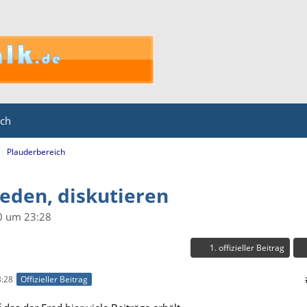
ich
Plauderbereich
reden, diskutieren
0 um 23:28
1. offizieller Beitrag
:28
Offizieller Beitrag