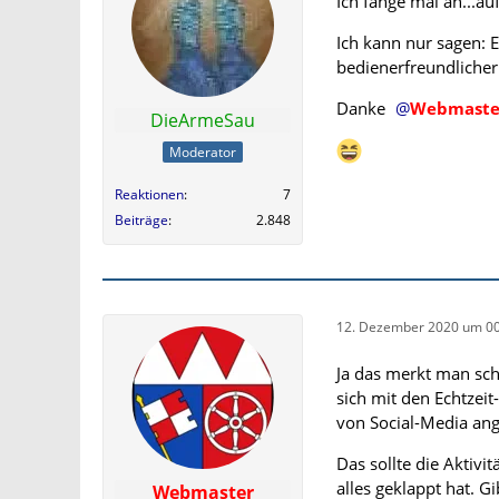
Ich fange mal an...auf
Ich kann nur sagen: E
bedienerfreundlicher
Danke
Webmaste
DieArmeSau
Moderator
Reaktionen
7
Beiträge
2.848
12. Dezember 2020 um 00
Ja das merkt man sch
sich mit den Echtzei
von Social-Media a
Das sollte die Aktivit
alles geklappt hat. G
Webmaster