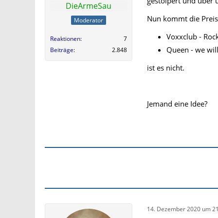
gestolpert und über
DieArmeSau
Nun kommt die Preisf
Moderator
Voxxclub - Roc
Reaktionen
7
Queen - we wil
Beiträge
2.848
ist es nicht.
Jemand eine Idee?
14. Dezember 2020 um 21