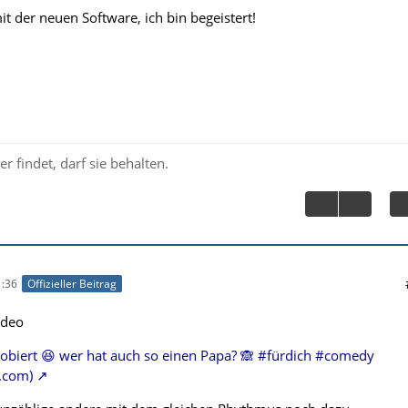
t der neuen Software, ich bin begeistert!
r findet, darf sie behalten.
:36
Offizieller Beitrag
ideo
robiert 😆 wer hat auch so einen Papa? 🙈 #fürdich #comedy
k.com)