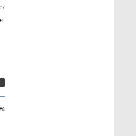
#7
er
#8