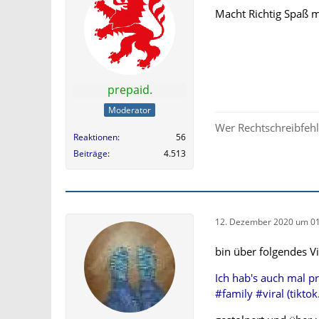
Macht Richtig Spaß mi
prepaid.
Moderator
Wer Rechtschreibfehle
Reaktionen
56
Beiträge
4.513
12. Dezember 2020 um 01
bin über folgendes V
Ich hab's auch mal p
#family #viral (tikto