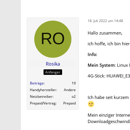
18. Juli 2022 um 14:48
Hallo zusammen,
ich hoffe, ich bin hie
Info:
Rosika
Mein System
: Linux
Anfänger
4G-Stick: HUAWEI_E
Beiträge
19
Handyhersteller
Andere
Netzbetreiber
o2
Ich habe seit kurzem
Prepaid/Vertrag
Prepaid
Mein einziger Interne
Downloadgeschwindike