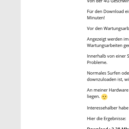
Von der 4G Geschwind
Für den Download ein
Minuten!
Vor den Wartungsarbe
Angezeigt werden im 
Wartungsarbeiten ge
Innerhalb von einer S
Probleme.
Normales Surfen oder
downzuloaden ist, wi
An meiner Hardware h
liegen.
Interessehalber habe
Hier die Ergebnisse:
Download : 2,38 Mb