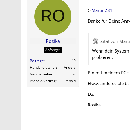
@
Martin281
:
Danke für Deine Ant
Rosika
Zitat von Mart
Anfänger
Wenn dein System m
probieren.
Beiträge
19
Handyhersteller
Andere
Bin mit meinem PC st
Netzbetreiber
o2
Prepaid/Vertrag
Prepaid
Etwas anderes bleibt 
LG.
Rosika