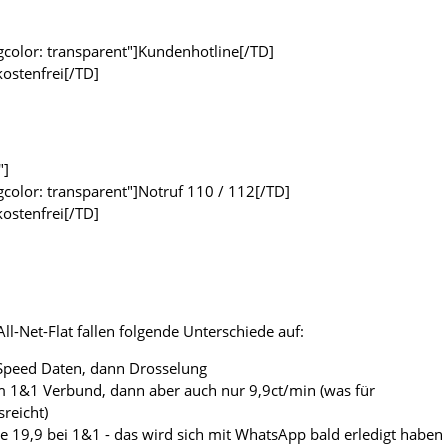
bgcolor: transparent"]Kundenhotline[/TD]
kostenfrei[/TD]
"]
bgcolor: transparent"]Notruf 110 / 112[/TD]
kostenfrei[/TD]
ll-Net-Flat fallen folgende Unterschiede auf:
Speed Daten, dann Drosselung
 im 1&1 Verbund, dann aber auch nur 9,9ct/min (was für
reicht)
le 19,9 bei 1&1 - das wird sich mit WhatsApp bald erledigt haben