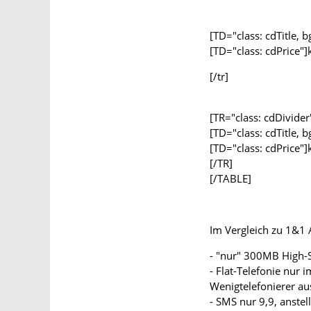
[TD="class: cdTitle, 
[TD="class: cdPrice"]
[/tr]
[TR="class: cdDivider
[TD="class: cdTitle, 
[TD="class: cdPrice"]
[/TR]
[/TABLE]
Im Vergleich zu 1&1 A
- "nur" 300MB High-
- Flat-Telefonie nur
Wenigtelefonierer aus
- SMS nur 9,9, anstel