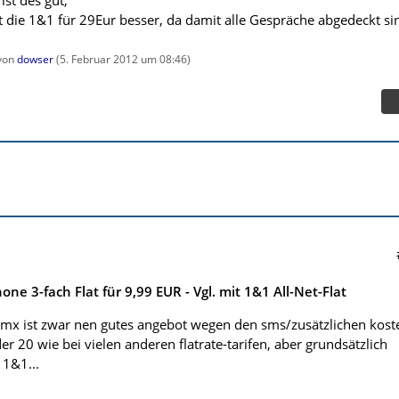
ist des gut,
ist die 1&1 für 29Eur besser, da damit alle Gespräche abgedeckt si
 von
dowser
(
5. Februar 2012 um 08:46
)
e 3-fach Flat für 9,99 EUR - Vgl. mit 1&1 All-Net-Flat
gmx ist zwar nen gutes angebot wegen den sms/zusätzlichen kost
der 20 wie bei vielen anderen flatrate-tarifen, aber grundsätzlich
 1&1...