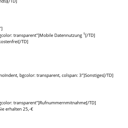
nds)[/TD]
"]
1
 bgcolor: transparent"]Mobile Datennutzung
[/TD]
kostenfrei[/TD]
noIndent, bgcolor: transparent, colspan: 3"]Sonstiges[/TD]
, bgcolor: transparent"]Rufnummernmitnahme[/TD]
Sie erhalten 25,-€