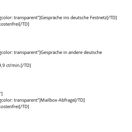
bgcolor: transparent"]Gespräche ins deutsche Festnetz[/TD]
kostenfrei[/TD]
bgcolor: transparent"]Gespräche in andere deutsche
9,9 ct/min.[/TD]
"]
bgcolor: transparent"]Mailbox-Abfrage[/TD]
kostenfrei[/TD]