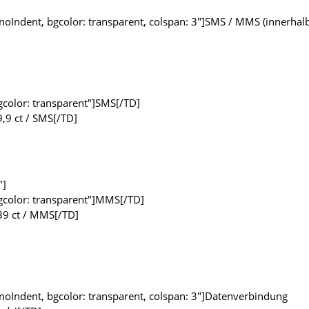
noIndent, bgcolor: transparent, colspan: 3"]SMS / MMS (innerhal
bgcolor: transparent"]SMS[/TD]
9,9 ct / SMS[/TD]
"]
 bgcolor: transparent"]MMS[/TD]
]39 ct / MMS[/TD]
noIndent, bgcolor: transparent, colspan: 3"]Datenverbindung