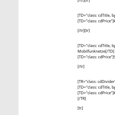
[/tr][tr]
[TD="class: cdTitle, 
[TD="class: cdPrice"]
[/tr][tr]
[TD="class: cdTitle, 
Mobilfunknetze[/TD]
[TD="class: cdPrice"]
[/tr]
[TR="class: cdDivider
[TD="class: cdTitle, 
[TD="class: cdPrice"]
[/TR]
[tr]