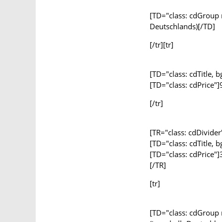
[TD="class: cdGroup 
Deutschlands)[/TD]
[/tr][tr]
[TD="class: cdTitle, 
[TD="class: cdPrice"]
[/tr]
[TR="class: cdDivider
[TD="class: cdTitle,
[TD="class: cdPrice"
[/TR]
[tr]
[TD="class: cdGroup 