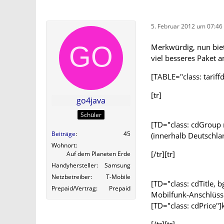
5. Februar 2012 um 07:46
Merkwürdig, nun biet
viel besseres Paket a
[TABLE="class: tariffd
[tr]
go4java
Schüler
[TD="class: cdGroup 
Beiträge
45
(innerhalb Deutschla
Wohnort
[/tr][tr]
Auf dem Planeten Erde
Handyhersteller
Samsung
Netzbetreiber
T-Mobile
[TD="class: cdTitle,
Prepaid/Vertrag
Prepaid
Mobilfunk-Anschlüss
[TD="class: cdPrice"]