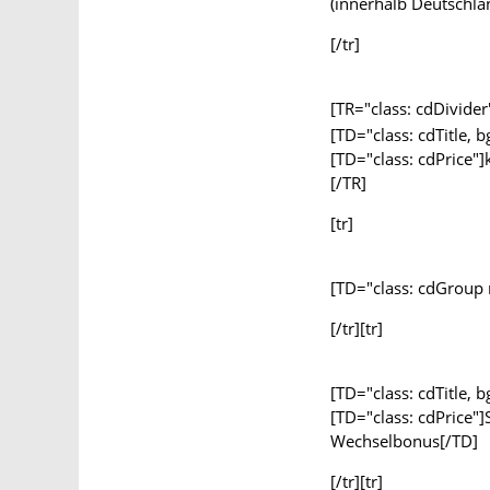
(innerhalb Deutschla
[/tr]
[TR="class: cdDivider
[TD="class: cdTitle,
[TD="class: cdPrice"]
[/TR]
[tr]
[TD="class: cdGroup 
[/tr][tr]
[TD="class: cdTitle
[TD="class: cdPrice"]
Wechselbonus[/TD]
[/tr][tr]