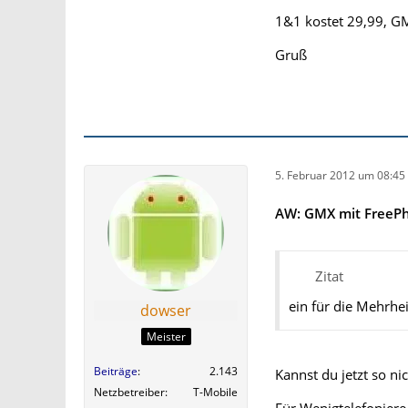
1&1 kostet 29,99, GM
Gruß
5. Februar 2012 um 08:45
AW: GMX mit FreePhon
Zitat
ein für die Mehrhei
dowser
Meister
Beiträge
2.143
Kannst du jetzt so ni
Netzbetreiber
T-Mobile