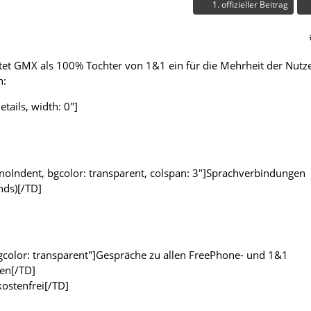
1. offizieller Beitrag
et GMX als 100% Tochter von 1&1 ein für die Mehrheit der Nutz
n:
etails, width: 0"]
noIndent, bgcolor: transparent, colspan: 3"]Sprachverbindungen
nds)[/TD]
 bgcolor: transparent"]Gespräche zu allen FreePhone- und 1&1
en[/TD]
kostenfrei[/TD]