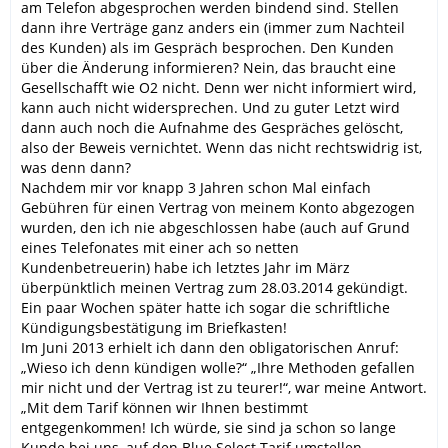
am Telefon abgesprochen werden bindend sind. Stellen
dann ihre Verträge ganz anders ein (immer zum Nachteil
des Kunden) als im Gespräch besprochen. Den Kunden
über die Änderung informieren? Nein, das braucht eine
Gesellschafft wie O2 nicht. Denn wer nicht informiert wird,
kann auch nicht widersprechen. Und zu guter Letzt wird
dann auch noch die Aufnahme des Gespräches gelöscht,
also der Beweis vernichtet. Wenn das nicht rechtswidrig ist,
was denn dann?
Nachdem mir vor knapp 3 Jahren schon Mal einfach
Gebühren für einen Vertrag von meinem Konto abgezogen
wurden, den ich nie abgeschlossen habe (auch auf Grund
eines Telefonates mit einer ach so netten
Kundenbetreuerin) habe ich letztes Jahr im März
überpünktlich meinen Vertrag zum 28.03.2014 gekündigt.
Ein paar Wochen später hatte ich sogar die schriftliche
Kündigungsbestätigung im Briefkasten!
Im Juni 2013 erhielt ich dann den obligatorischen Anruf:
„Wieso ich denn kündigen wolle?“ „Ihre Methoden gefallen
mir nicht und der Vertrag ist zu teurer!“, war meine Antwort.
„Mit dem Tarif können wir Ihnen bestimmt
entgegenkommen! Ich würde, sie sind ja schon so lange
Kunde bei uns, auf den Blue Select Tarif umstellen.