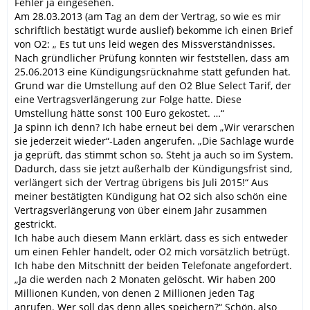
Fehler ja eingesehen.
Am 28.03.2013 (am Tag an dem der Vertrag, so wie es mir
schriftlich bestätigt wurde auslief) bekomme ich einen Brief
von O2: „ Es tut uns leid wegen des Missverständnisses.
Nach gründlicher Prüfung konnten wir feststellen, dass am
25.06.2013 eine Kündigungsrücknahme statt gefunden hat.
Grund war die Umstellung auf den O2 Blue Select Tarif, der
eine Vertragsverlängerung zur Folge hatte. Diese
Umstellung hätte sonst 100 Euro gekostet. …“
Ja spinn ich denn? Ich habe erneut bei dem „Wir verarschen
sie jederzeit wieder“-Laden angerufen. „Die Sachlage wurde
ja geprüft, das stimmt schon so. Steht ja auch so im System.
Dadurch, dass sie jetzt außerhalb der Kündigungsfrist sind,
verlängert sich der Vertrag übrigens bis Juli 2015!“ Aus
meiner bestätigten Kündigung hat O2 sich also schön eine
Vertragsverlängerung von über einem Jahr zusammen
gestrickt.
Ich habe auch diesem Mann erklärt, dass es sich entweder
um einen Fehler handelt, oder O2 mich vorsätzlich betrügt.
Ich habe den Mitschnitt der beiden Telefonate angefordert.
„Ja die werden nach 2 Monaten gelöscht. Wir haben 200
Millionen Kunden, von denen 2 Millionen jeden Tag
anrufen. Wer soll das denn alles speichern?“ Schön, also