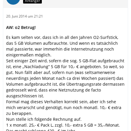
Anfänger
20. Juni 2014 um 21:21
AW: o2 Betrug!
Es kam selten vor, dass ich in all den Jahren O2-Surfstick,
das 5 GB Volumen aufbrauchte. Und wenn es tatsächlich
mal passierte, war immerhin die Internetnutzung noch
einigermaßen möglich.
Seit einiger Zeit wird, sofern die sog. 5 GB-Flat aufgebraucht
ist, eine „Nachladung“ 5 GB für 10,- € angeboten. So weit, so
gut. Nun fällt aber auf, sofern nun (was seltsamerweise
neuerdings jeden Monat nach ca drei Wochen passiert) das
Volumen aufgebraucht ist, die Übertragungsrate dermassen
gedrosselt wird, dass eine Netznutzung de facto
ausgeschlossen ist.
Formal mag dieses Verhalten korrekt sein, aber ich sehe
mich verarscht und genötigt, nun noch monatl. 10,- € extra
zu berappen.
Nun stelle ich folgende Rechnung auf.
1 x monatl. 25,- € Pack L, zzgl. 10,- extra 5 GB = 35,-/Monat.
Das macht schlappe 420,- € im Jahr.