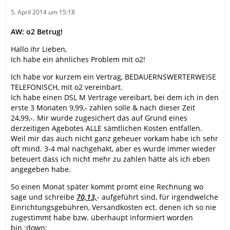
5. April 2014 um 15:18
AW: o2 Betrug!
Hallo ihr Lieben,
Ich habe ein ähnliches Problem mit o2!
Ich habe vor kurzem ein Vertrag, BEDAUERNSWERTERWEISE
TELEFONISCH, mit o2 vereinbart.
Ich habe einen DSL M Vertrage vereibart, bei dem ich in den
erste 3 Monaten 9,99,- zahlen solle & nach dieser Zeit
24,99,-. Mir wurde zugesichert das auf Grund eines
derzeitigen Agebotes ALLE sämtlichen Kosten entfallen.
Weil mir das auch nicht ganz geheuer vorkam habe ich sehr
oft mind. 3-4 mal nachgehakt, aber es wurde immer wieder
beteuert dass ich nicht mehr zu zahlen hätte als ich eben
angegeben habe.
So einen Monat später kommt promt eine Rechnung wo
sage und schreibe
70,13,
- aufgeführt sind, für irgendwelche
Einrichtungsgebühren, Versandkosten ect. denen ich so nie
zugestimmt habe bzw. überhaupt informiert worden
bin.:down: