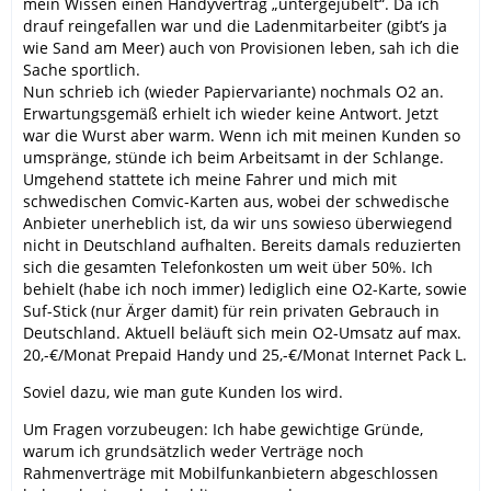
mein Wissen einen Handyvertrag „untergejubelt“. Da ich
drauf reingefallen war und die Ladenmitarbeiter (gibt’s ja
wie Sand am Meer) auch von Provisionen leben, sah ich die
Sache sportlich.
Nun schrieb ich (wieder Papiervariante) nochmals O2 an.
Erwartungsgemäß erhielt ich wieder keine Antwort. Jetzt
war die Wurst aber warm. Wenn ich mit meinen Kunden so
umspränge, stünde ich beim Arbeitsamt in der Schlange.
Umgehend stattete ich meine Fahrer und mich mit
schwedischen Comvic-Karten aus, wobei der schwedische
Anbieter unerheblich ist, da wir uns sowieso überwiegend
nicht in Deutschland aufhalten. Bereits damals reduzierten
sich die gesamten Telefonkosten um weit über 50%. Ich
behielt (habe ich noch immer) lediglich eine O2-Karte, sowie
Suf-Stick (nur Ärger damit) für rein privaten Gebrauch in
Deutschland. Aktuell beläuft sich mein O2-Umsatz auf max.
20,-€/Monat Prepaid Handy und 25,-€/Monat Internet Pack L.
Soviel dazu, wie man gute Kunden los wird.
Um Fragen vorzubeugen: Ich habe gewichtige Gründe,
warum ich grundsätzlich weder Verträge noch
Rahmenverträge mit Mobilfunkanbietern abgeschlossen