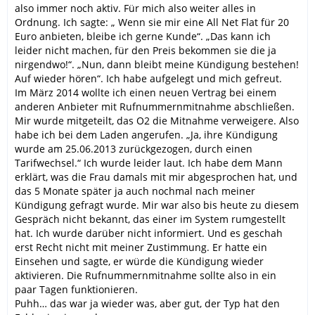
also immer noch aktiv. Für mich also weiter alles in
Ordnung. Ich sagte: „ Wenn sie mir eine All Net Flat für 20
Euro anbieten, bleibe ich gerne Kunde“. „Das kann ich
leider nicht machen, für den Preis bekommen sie die ja
nirgendwo!“. „Nun, dann bleibt meine Kündigung bestehen!
Auf wieder hören“. Ich habe aufgelegt und mich gefreut.
Im März 2014 wollte ich einen neuen Vertrag bei einem
anderen Anbieter mit Rufnummernmitnahme abschließen.
Mir wurde mitgeteilt, das O2 die Mitnahme verweigere. Also
habe ich bei dem Laden angerufen. „Ja, ihre Kündigung
wurde am 25.06.2013 zurückgezogen, durch einen
Tarifwechsel.“ Ich wurde leider laut. Ich habe dem Mann
erklärt, was die Frau damals mit mir abgesprochen hat, und
das 5 Monate später ja auch nochmal nach meiner
Kündigung gefragt wurde. Mir war also bis heute zu diesem
Gespräch nicht bekannt, das einer im System rumgestellt
hat. Ich wurde darüber nicht informiert. Und es geschah
erst Recht nicht mit meiner Zustimmung. Er hatte ein
Einsehen und sagte, er würde die Kündigung wieder
aktivieren. Die Rufnummernmitnahme sollte also in ein
paar Tagen funktionieren.
Puhh… das war ja wieder was, aber gut, der Typ hat den