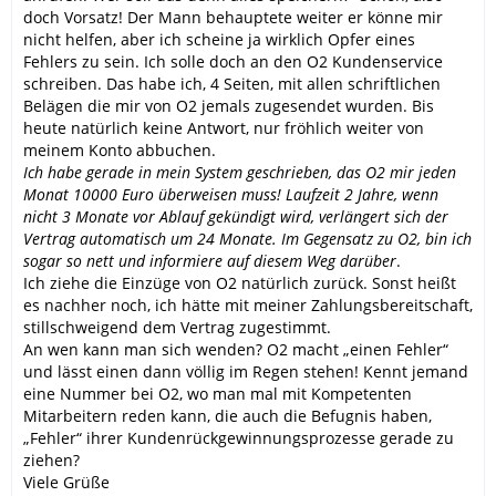
doch Vorsatz! Der Mann behauptete weiter er könne mir
nicht helfen, aber ich scheine ja wirklich Opfer eines
Fehlers zu sein. Ich solle doch an den O2 Kundenservice
schreiben. Das habe ich, 4 Seiten, mit allen schriftlichen
Belägen die mir von O2 jemals zugesendet wurden. Bis
heute natürlich keine Antwort, nur fröhlich weiter von
meinem Konto abbuchen.
Ich habe gerade in mein System geschrieben, das O2 mir jeden
Monat 10000 Euro überweisen muss! Laufzeit 2 Jahre, wenn
nicht 3 Monate vor Ablauf gekündigt wird, verlängert sich der
Vertrag automatisch um 24 Monate. Im Gegensatz zu O2, bin ich
sogar so nett und informiere auf diesem Weg darüber
.
Ich ziehe die Einzüge von O2 natürlich zurück. Sonst heißt
es nachher noch, ich hätte mit meiner Zahlungsbereitschaft,
stillschweigend dem Vertrag zugestimmt.
An wen kann man sich wenden? O2 macht „einen Fehler“
und lässt einen dann völlig im Regen stehen! Kennt jemand
eine Nummer bei O2, wo man mal mit Kompetenten
Mitarbeitern reden kann, die auch die Befugnis haben,
„Fehler“ ihrer Kundenrückgewinnungsprozesse gerade zu
ziehen?
Viele Grüße