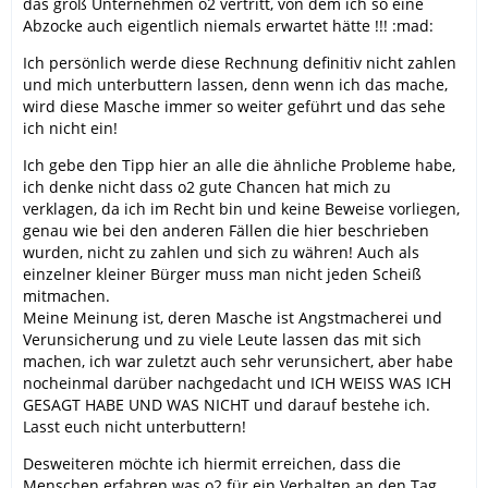
das groß Unternehmen o2 vertritt, von dem ich so eine
Abzocke auch eigentlich niemals erwartet hätte !!! :mad:
Ich persönlich werde diese Rechnung definitiv nicht zahlen
und mich unterbuttern lassen, denn wenn ich das mache,
wird diese Masche immer so weiter geführt und das sehe
ich nicht ein!
Ich gebe den Tipp hier an alle die ähnliche Probleme habe,
ich denke nicht dass o2 gute Chancen hat mich zu
verklagen, da ich im Recht bin und keine Beweise vorliegen,
genau wie bei den anderen Fällen die hier beschrieben
wurden, nicht zu zahlen und sich zu währen! Auch als
einzelner kleiner Bürger muss man nicht jeden Scheiß
mitmachen.
Meine Meinung ist, deren Masche ist Angstmacherei und
Verunsicherung und zu viele Leute lassen das mit sich
machen, ich war zuletzt auch sehr verunsichert, aber habe
nocheinmal darüber nachgedacht und ICH WEISS WAS ICH
GESAGT HABE UND WAS NICHT und darauf bestehe ich.
Lasst euch nicht unterbuttern!
Desweiteren möchte ich hiermit erreichen, dass die
Menschen erfahren was o2 für ein Verhalten an den Tag