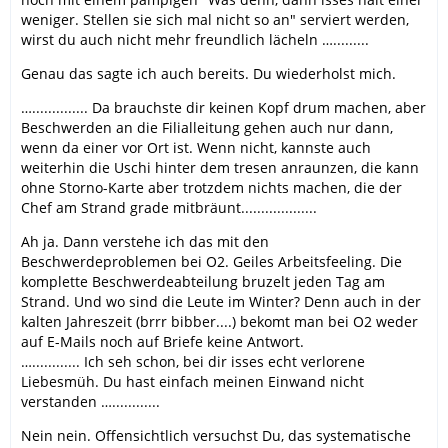
weniger. Stellen sie sich mal nicht so an" serviert werden,
Da brauchste dir keinen Kopf drum machen, aber
wirst du auch nicht mehr freundlich lächeln ….........
Beschwerden an die Filialleitung gehen auch nur dann,
wenn da einer vor Ort ist. Wenn nicht, kannste auch
Genau das sagte ich auch bereits. Du wiederholst mich.
weiterhin die Uschi hinter dem tresen anraunzen, die
….............. Da brauchste dir keinen Kopf drum machen, aber
kann ohne Storno-Karte aber trotzdem nichts machen,
Beschwerden an die Filialleitung gehen auch nur dann,
die der Chef am Strand grade mitbräunt
wenn da einer vor Ort ist. Wenn nicht, kannste auch
weiterhin die Uschi hinter dem tresen anraunzen, die kann
Ich seh schon, bei dir isses echt verlorene Liebesmüh.
ohne Storno-Karte aber trotzdem nichts machen, die der
Du hast einfach meinen Einwand nicht verstanden ;D
Chef am Strand grade mitbräunt...................
Ah ja. Dann verstehe ich das mit den
Beschwerdeproblemen bei O2. Geiles Arbeitsfeeling. Die
komplette Beschwerdeabteilung bruzelt jeden Tag am
Strand. Und wo sind die Leute im Winter? Denn auch in der
kalten Jahreszeit (brrr bibber....) bekomt man bei O2 weder
auf E-Mails noch auf Briefe keine Antwort.
…............ Ich seh schon, bei dir isses echt verlorene
Liebesmüh. Du hast einfach meinen Einwand nicht
verstanden …............
Nein nein. Offensichtlich versuchst Du, das systematische