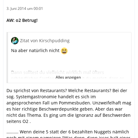
3. Juni 2014 um 00:01
AW: o2 Betrug!
Zitat von Kirschpudding
Na aber natürlich nicht
Dann solltest du vielleicht wirklich mal öfters
Alles anzeigen
schändliches Fastfood essen, damit du merkst, dass es
durchaus richtige Beschwerdepunkte in so einem
Du sprichst von Restaurants? Welche Restaurants? Bei der
Restaurant gibt.
sog. Systemgastronomie handelt es sich im
Wenn deine 5 statt der 6 bezahlten Nuggets nämlich
angesprochenen Fall um Pommesbuden. Unzweifelhaft mag
noch mit einem pampigen "Was denn, dann isses halt
es hier richtige Beschwerdepunkte geben. Aber das war
einer weniger. Stellen sie sich mal nicht so an" serviert
nicht das Thema. Es ging um die Ignoranz auf Beschwerden
werden, wirst du auch nicht mehr freundlich lächeln
seitens O2 .
…....... Wenn deine 5 statt der 6 bezahlten Nuggets nämlich
noch mit einem pampigen "Was denn, dann isses halt einer