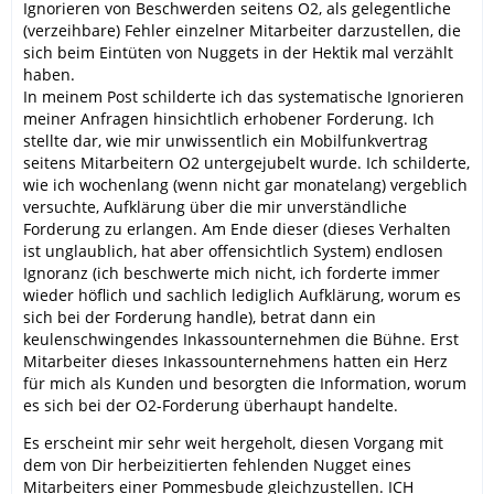
Ignorieren von Beschwerden seitens O2, als gelegentliche
(verzeihbare) Fehler einzelner Mitarbeiter darzustellen, die
sich beim Eintüten von Nuggets in der Hektik mal verzählt
haben.
In meinem Post schilderte ich das systematische Ignorieren
meiner Anfragen hinsichtlich erhobener Forderung. Ich
stellte dar, wie mir unwissentlich ein Mobilfunkvertrag
seitens Mitarbeitern O2 untergejubelt wurde. Ich schilderte,
wie ich wochenlang (wenn nicht gar monatelang) vergeblich
versuchte, Aufklärung über die mir unverständliche
Forderung zu erlangen. Am Ende dieser (dieses Verhalten
ist unglaublich, hat aber offensichtlich System) endlosen
Ignoranz (ich beschwerte mich nicht, ich forderte immer
wieder höflich und sachlich lediglich Aufklärung, worum es
sich bei der Forderung handle), betrat dann ein
keulenschwingendes Inkassounternehmen die Bühne. Erst
Mitarbeiter dieses Inkassounternehmens hatten ein Herz
für mich als Kunden und besorgten die Information, worum
es sich bei der O2-Forderung überhaupt handelte.
Es erscheint mir sehr weit hergeholt, diesen Vorgang mit
dem von Dir herbeizitierten fehlenden Nugget eines
Mitarbeiters einer Pommesbude gleichzustellen. ICH