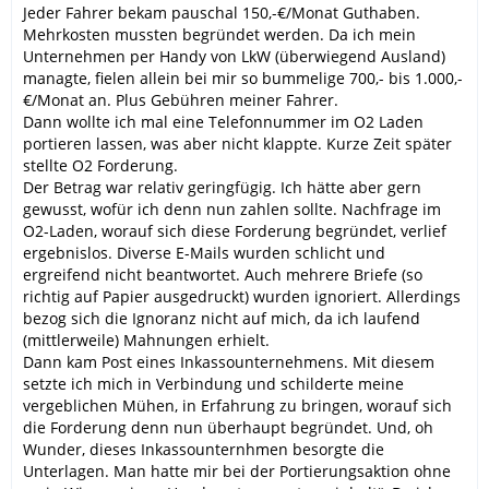
Jeder Fahrer bekam pauschal 150,-€/Monat Guthaben.
Mehrkosten mussten begründet werden. Da ich mein
Unternehmen per Handy von LkW (überwiegend Ausland)
managte, fielen allein bei mir so bummelige 700,- bis 1.000,-
€/Monat an. Plus Gebühren meiner Fahrer.
Dann wollte ich mal eine Telefonnummer im O2 Laden
portieren lassen, was aber nicht klappte. Kurze Zeit später
stellte O2 Forderung.
Der Betrag war relativ geringfügig. Ich hätte aber gern
gewusst, wofür ich denn nun zahlen sollte. Nachfrage im
O2-Laden, worauf sich diese Forderung begründet, verlief
ergebnislos. Diverse E-Mails wurden schlicht und
ergreifend nicht beantwortet. Auch mehrere Briefe (so
richtig auf Papier ausgedruckt) wurden ignoriert. Allerdings
bezog sich die Ignoranz nicht auf mich, da ich laufend
(mittlerweile) Mahnungen erhielt.
Dann kam Post eines Inkassounternehmens. Mit diesem
setzte ich mich in Verbindung und schilderte meine
vergeblichen Mühen, in Erfahrung zu bringen, worauf sich
die Forderung denn nun überhaupt begründet. Und, oh
Wunder, dieses Inkassounternhmen besorgte die
Unterlagen. Man hatte mir bei der Portierungsaktion ohne