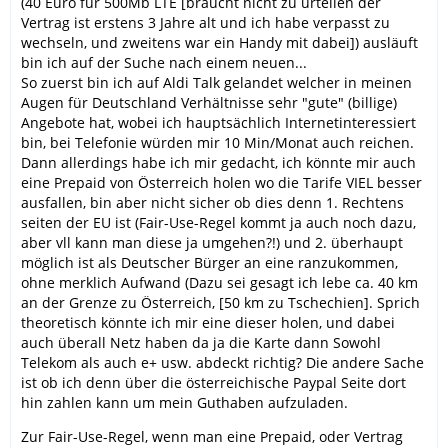
(40 Euro für 500Mb LTE [braucht nicht zu urteilen der
Vertrag ist erstens 3 Jahre alt und ich habe verpasst zu
wechseln, und zweitens war ein Handy mit dabei]) ausläuft
bin ich auf der Suche nach einem neuen...
So zuerst bin ich auf Aldi Talk gelandet welcher in meinen
Augen für Deutschland Verhältnisse sehr "gute" (billige)
Angebote hat, wobei ich hauptsächlich Internetinteressiert
bin, bei Telefonie würden mir 10 Min/Monat auch reichen.
Dann allerdings habe ich mir gedacht, ich könnte mir auch
eine Prepaid von Österreich holen wo die Tarife VIEL besser
ausfallen, bin aber nicht sicher ob dies denn 1. Rechtens
seiten der EU ist (Fair-Use-Regel kommt ja auch noch dazu,
aber vll kann man diese ja umgehen?!) und 2. überhaupt
möglich ist als Deutscher Bürger an eine ranzukommen,
ohne merklich Aufwand (Dazu sei gesagt ich lebe ca. 40 km
an der Grenze zu Österreich, [50 km zu Tschechien]. Sprich
theoretisch könnte ich mir eine dieser holen, und dabei
auch überall Netz haben da ja die Karte dann Sowohl
Telekom als auch e+ usw. abdeckt richtig? Die andere Sache
ist ob ich denn über die österreichische Paypal Seite dort
hin zahlen kann um mein Guthaben aufzuladen.
Zur Fair-Use-Regel, wenn man eine Prepaid, oder Vertrag