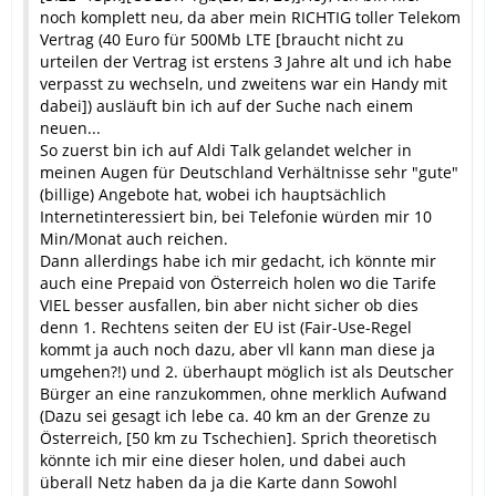
noch komplett neu, da aber mein RICHTIG toller Telekom
Vertrag (40 Euro für 500Mb LTE [braucht nicht zu
urteilen der Vertrag ist erstens 3 Jahre alt und ich habe
verpasst zu wechseln, und zweitens war ein Handy mit
dabei]) ausläuft bin ich auf der Suche nach einem
neuen...
So zuerst bin ich auf Aldi Talk gelandet welcher in
meinen Augen für Deutschland Verhältnisse sehr "gute"
(billige) Angebote hat, wobei ich hauptsächlich
Internetinteressiert bin, bei Telefonie würden mir 10
Min/Monat auch reichen.
Dann allerdings habe ich mir gedacht, ich könnte mir
auch eine Prepaid von Österreich holen wo die Tarife
VIEL besser ausfallen, bin aber nicht sicher ob dies
denn 1. Rechtens seiten der EU ist (Fair-Use-Regel
kommt ja auch noch dazu, aber vll kann man diese ja
umgehen?!) und 2. überhaupt möglich ist als Deutscher
Bürger an eine ranzukommen, ohne merklich Aufwand
(Dazu sei gesagt ich lebe ca. 40 km an der Grenze zu
Österreich, [50 km zu Tschechien]. Sprich theoretisch
könnte ich mir eine dieser holen, und dabei auch
überall Netz haben da ja die Karte dann Sowohl