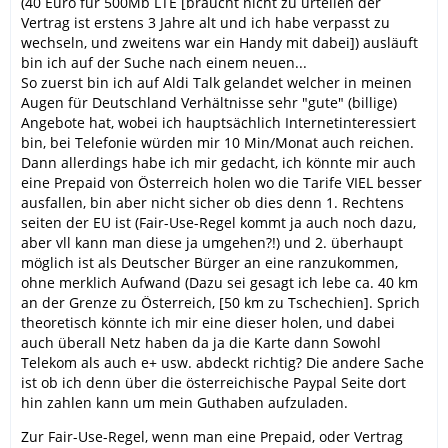
(40 Euro für 500Mb LTE [braucht nicht zu urteilen der
Vertrag ist erstens 3 Jahre alt und ich habe verpasst zu
wechseln, und zweitens war ein Handy mit dabei]) ausläuft
bin ich auf der Suche nach einem neuen...
So zuerst bin ich auf Aldi Talk gelandet welcher in meinen
Augen für Deutschland Verhältnisse sehr "gute" (billige)
Angebote hat, wobei ich hauptsächlich Internetinteressiert
bin, bei Telefonie würden mir 10 Min/Monat auch reichen.
Dann allerdings habe ich mir gedacht, ich könnte mir auch
eine Prepaid von Österreich holen wo die Tarife VIEL besser
ausfallen, bin aber nicht sicher ob dies denn 1. Rechtens
seiten der EU ist (Fair-Use-Regel kommt ja auch noch dazu,
aber vll kann man diese ja umgehen?!) und 2. überhaupt
möglich ist als Deutscher Bürger an eine ranzukommen,
ohne merklich Aufwand (Dazu sei gesagt ich lebe ca. 40 km
an der Grenze zu Österreich, [50 km zu Tschechien]. Sprich
theoretisch könnte ich mir eine dieser holen, und dabei
auch überall Netz haben da ja die Karte dann Sowohl
Telekom als auch e+ usw. abdeckt richtig? Die andere Sache
ist ob ich denn über die österreichische Paypal Seite dort
hin zahlen kann um mein Guthaben aufzuladen.
Zur Fair-Use-Regel, wenn man eine Prepaid, oder Vertrag