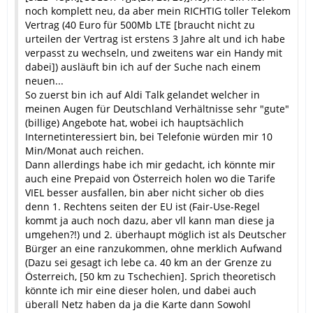
noch komplett neu, da aber mein RICHTIG toller Telekom
Vertrag (40 Euro für 500Mb LTE [braucht nicht zu
urteilen der Vertrag ist erstens 3 Jahre alt und ich habe
verpasst zu wechseln, und zweitens war ein Handy mit
dabei]) ausläuft bin ich auf der Suche nach einem
neuen...
So zuerst bin ich auf Aldi Talk gelandet welcher in
meinen Augen für Deutschland Verhältnisse sehr "gute"
(billige) Angebote hat, wobei ich hauptsächlich
Internetinteressiert bin, bei Telefonie würden mir 10
Min/Monat auch reichen.
Dann allerdings habe ich mir gedacht, ich könnte mir
auch eine Prepaid von Österreich holen wo die Tarife
VIEL besser ausfallen, bin aber nicht sicher ob dies
denn 1. Rechtens seiten der EU ist (Fair-Use-Regel
kommt ja auch noch dazu, aber vll kann man diese ja
umgehen?!) und 2. überhaupt möglich ist als Deutscher
Bürger an eine ranzukommen, ohne merklich Aufwand
(Dazu sei gesagt ich lebe ca. 40 km an der Grenze zu
Österreich, [50 km zu Tschechien]. Sprich theoretisch
könnte ich mir eine dieser holen, und dabei auch
überall Netz haben da ja die Karte dann Sowohl