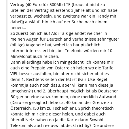
Vertrag (40 Euro für 500Mb LTE [braucht nicht zu
urteilen der Vertrag ist erstens 3 Jahre alt und ich habe
verpasst zu wechseln, und zweitens war ein Handy mit
dabei]) ausläuft bin ich auf der Suche nach einem
neuen...
So zuerst bin ich auf Aldi Talk gelandet welcher in
meinen Augen für Deutschland Verhältnisse sehr "gute"
(billige) Angebote hat, wobei ich hauptsächlich
Internetinteressiert bin, bei Telefonie würden mir 10
Min/Monat auch reichen.
Dann allerdings habe ich mir gedacht, ich könnte mir
auch eine Prepaid von Österreich holen wo die Tarife
VIEL besser ausfallen, bin aber nicht sicher ob dies
denn 1. Rechtens seiten der EU ist (Fair-Use-Regel
kommt ja auch noch dazu, aber vll kann man diese ja
umgehen?!) und 2. überhaupt möglich ist als Deutscher
Bürger an eine ranzukommen, ohne merklich Aufwand
(Dazu sei gesagt ich lebe ca. 40 km an der Grenze zu
Österreich, [50 km zu Tschechien]. Sprich theoretisch
könnte ich mir eine dieser holen, und dabei auch
überall Netz haben da ja die Karte dann Sowohl
Telekom als auch e+ usw. abdeckt richtig? Die andere