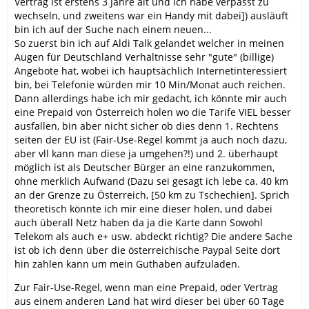
Vertrag ist erstens 3 Jahre alt und ich habe verpasst zu
wechseln, und zweitens war ein Handy mit dabei]) ausläuft
bin ich auf der Suche nach einem neuen...
So zuerst bin ich auf Aldi Talk gelandet welcher in meinen
Augen für Deutschland Verhältnisse sehr "gute" (billige)
Angebote hat, wobei ich hauptsächlich Internetinteressiert
bin, bei Telefonie würden mir 10 Min/Monat auch reichen.
Dann allerdings habe ich mir gedacht, ich könnte mir auch
eine Prepaid von Österreich holen wo die Tarife VIEL besser
ausfallen, bin aber nicht sicher ob dies denn 1. Rechtens
seiten der EU ist (Fair-Use-Regel kommt ja auch noch dazu,
aber vll kann man diese ja umgehen?!) und 2. überhaupt
möglich ist als Deutscher Bürger an eine ranzukommen,
ohne merklich Aufwand (Dazu sei gesagt ich lebe ca. 40 km
an der Grenze zu Österreich, [50 km zu Tschechien]. Sprich
theoretisch könnte ich mir eine dieser holen, und dabei
auch überall Netz haben da ja die Karte dann Sowohl
Telekom als auch e+ usw. abdeckt richtig? Die andere Sache
ist ob ich denn über die österreichische Paypal Seite dort
hin zahlen kann um mein Guthaben aufzuladen.
Zur Fair-Use-Regel, wenn man eine Prepaid, oder Vertrag
aus einem anderen Land hat wird dieser bei über 60 Tage