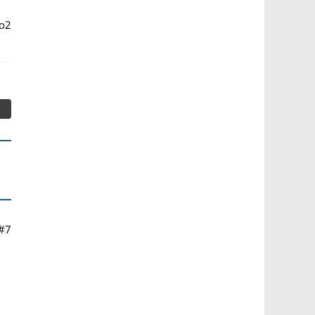
 o2
#7