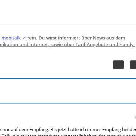
i
mobitalk
rein. Du wirst informiert über News aus dem
ikation und Internet, sowie über Tarif-Angebote und Handy-
ch nur auf dem Empfang. Bis jetzt hatte ich immer Empfang bei de
i Talk, die müssen irgendwas umgestellt haben das man nur noch