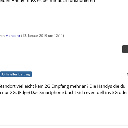
elben Handy muss es bei mir auch funktionieren
 von
Mentalist
(
13. Januar 2019 um 12:11
)
Offizieller Beitrag
 Standort vielleicht kein 2G Empfang mehr an? Die Handys die du
 nur 2G. (Edge) Das Smartphone bucht sich eventuell ins 3G oder