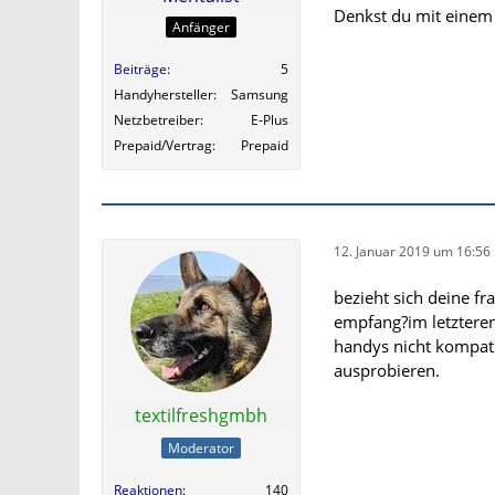
Denkst du mit einem 
Anfänger
Beiträge
5
Handyhersteller
Samsung
Netzbetreiber
E-Plus
Prepaid/Vertrag
Prepaid
12. Januar 2019 um 16:56
bezieht sich deine f
empfang?im letzteren 
handys nicht kompati
ausprobieren.
textilfreshgmbh
Moderator
Reaktionen
140