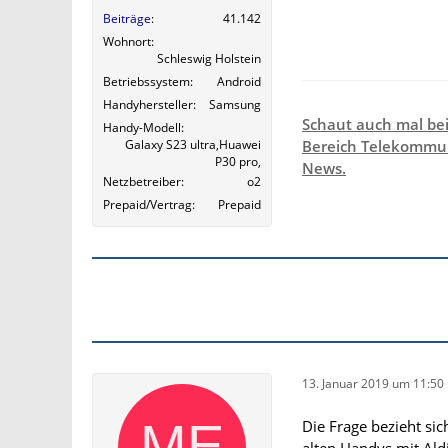
Beiträge
41.142
Wohnort
Schleswig Holstein
Betriebssystem
Android
Handyhersteller
Samsung
Schaut auch mal be
Handy-Modell
Galaxy S23 ultra,Huawei
Bereich Telekommun
P30 pro,
News.
Netzbetreiber
o2
Prepaid/Vertrag
Prepaid
13. Januar 2019 um 11:50
Die Frage bezieht si
alten Handys mit Ald