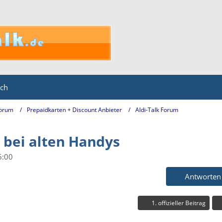
ich
Forum
Prepaidkarten + Discount Anbieter
Aldi-Talk Forum
bei alten Handys
6:00
Antworten
1. offizieller Beitrag