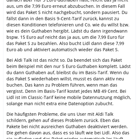
aus, um die 7,99 Euro erneut abzubuchen. In diesem Fall
wird das Paket S nicht nachgebucht, sondern pausiert. Du
fällst dann in den Basis 9-Cent-Tarif zurück, kannst zu
diesen Konditionen telefonieren und Co. wie du willst bzw.
wie es dein Guthaben hergibt. Lädst du dann irgendwann
bspw. 15 Euro auf reicht das ja aus, um die 7,99 Euro für
das Paket S zu bezahlen. Also bucht Lidl dann diese 7,99
Euro ab und aktiviert automatisch wieder das Paket S.
Bei Aldi Talk ist das nicht so. Da beendet sich das Paket
beim Beispiel mit den nur 5 Euro Guthaben komplett. Lädst
du dann Guthaben auf, bleibst du im Basis-Tarif. Wenn du
das Paket S wiederhaben willst, musst es dann aktiv neu
buchen. Das kann zu Problem führen, wenn man das
vergisst. Denn im Basis-Tarif kostet jedes MB 49 Cent. Bei
Lidl ist im Classic-Tarif keine mobile Datennutzung möglich,
solange man nicht extra eine Datenoption zubucht.
Die häufigsten Probleme, die uns User mit Aldi Talk
schildern, gehen auf dieses Problem zurück. Eben das
Pakete bei nicht ausreichen Guthaben deaktiviert werden.
Die gehen davon aus, dass es so läuft wie bei Lidl. Also das
sie aufladen und das Paket wieder automatisch los läuft.