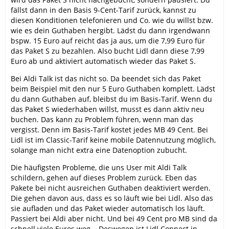
fällst dann in den Basis 9-Cent-Tarif zurück, kannst zu
diesen Konditionen telefonieren und Co. wie du willst bzw.
wie es dein Guthaben hergibt. Lädst du dann irgendwann
bspw. 15 Euro auf reicht das ja aus, um die 7,99 Euro für
das Paket S zu bezahlen. Also bucht Lidl dann diese 7,99
Euro ab und aktiviert automatisch wieder das Paket S.
Bei Aldi Talk ist das nicht so. Da beendet sich das Paket
beim Beispiel mit den nur 5 Euro Guthaben komplett. Lädst
du dann Guthaben auf, bleibst du im Basis-Tarif. Wenn du
das Paket S wiederhaben willst, musst es dann aktiv neu
buchen. Das kann zu Problem führen, wenn man das
vergisst. Denn im Basis-Tarif kostet jedes MB 49 Cent. Bei
Lidl ist im Classic-Tarif keine mobile Datennutzung möglich,
solange man nicht extra eine Datenoption zubucht.
Die häufigsten Probleme, die uns User mit Aldi Talk
schildern, gehen auf dieses Problem zurück. Eben das
Pakete bei nicht ausreichen Guthaben deaktiviert werden.
Die gehen davon aus, dass es so läuft wie bei Lidl. Also das
sie aufladen und das Paket wieder automatisch los läuft.
Passiert bei Aldi aber nicht. Und bei 49 Cent pro MB sind da
schnell viele Euros weg... Deswegen ist Lidl Connect in