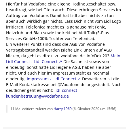
Hierfür hat Vodafone eine eigene Hotline geschaltet bzw.
beauftragt, wie bei Otelo auch. Diese erbringen Services im
Auftrag von Vodafone. Damit hat Lidl aber nichts zu tun
aber auch wirklich gar nichts. Lass Dich nicht vom Lidl Logo
irritieren. Telefonica macht es ja genauso mit Fonic,
Netzclub und Blau sowie indirekt bei Aldi Talk (E-Plus
Services GmbH>100% Tochter von Telefonica).
Ein weiterer Punkt sind dass die AGB von Vodafone
Vertragsbestandteil werden (siehe Link, unten auf AGB
klicken, da geht es direkt zu vodafone.de, InfoDok 203:
Mein
Lidl Connect - Lidl Connect
Die Sache ist sowas von
eindeutig. Sonst hätte Lidl eigene AGB, haben sie aber
nicht. Und auch hier im Impressum steht es nochmal
eindeutig:
Impressum - Lidl Connect
Desweiteren ist die
E-Mail Kontaktadresse bei @Vodafone.de angesiedelt. Noch
deutlicher geht es nicht:
lidl-connect-
kundenbetreuung@vodafone.de
11 Mal editiert, zuletzt von
Harry 1969
(
6. Oktober 2020 um 15:56
)