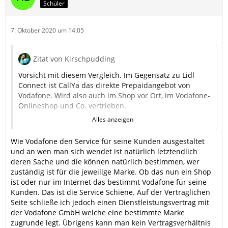
Schüler
7. Oktober 2020 um 14:05
Zitat von Kirschpudding
Vorsicht mit diesem Vergleich. Im Gegensatz zu Lidl
Connect ist CallYa das direkte Prepaidangebot von
Vodafone. Wird also auch im Shop vor Ort, im Vodafone-
Onlineshop und Co. vertrieben.
Alles anzeigen
Das "bereits" ist hier gänzlich falsch. Dass
Wie Vodafone den Service für seine Kunden ausgestaltet
Vertragskunden von Vodafone eine andere Hotline
und an wen man sich wendet ist natürlich letztendlich
haben als die Prepaid- und Geschäftskunden ist kein
deren Sache und die können natürlich bestimmen, wer
neuer Trend, sondern schon seit Jahrzehnten so. Das
zuständig ist für die jeweilige Marke. Ob das nun ein Shop
hat aber nichts damit zu tun, dass Lidl Connect das
ist oder nur im Internet das bestimmt Vodafone für seine
gleiche wie CallYa ist, das dient intern einfach der
Kunden. Das ist die Service Schiene. Auf der Vertraglichen
Vereinfachung. Denn Prepaid und Postpaid laufen bei
Seite schließe ich jedoch einen Dienstleistungsvertrag mit
Vodafone intern über verschiedene Systeme bzw. sind
der Vodafone GmbH welche eine bestimmte Marke
getrennt voneinander. Auch die Geschäftskunden
zugrunde legt. Übrigens kann man kein Vertragsverhältnis