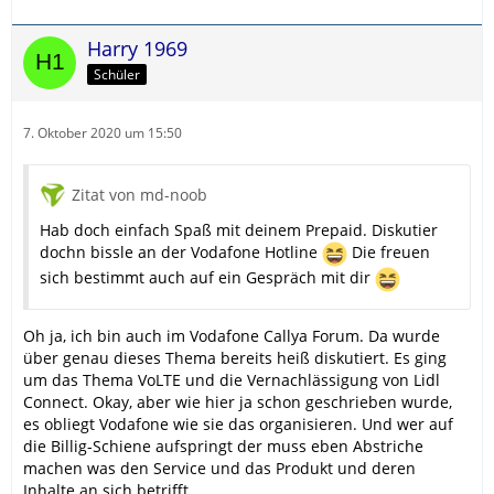
Kunde. Das wärst du nur mit CallYa, da dann beide
Antworten Ja lauten.
Harry 1969
Ich verstehe, dass die Angaben diesen Anschein
Schüler
erwecken mögen und sicherlich auch genau so
aussehen sollen - am Ende bist du dennoch "nur Lidl
7. Oktober 2020 um 15:50
Connect Kunde". Das wirst du merken, wenn du dein
Glück wirklich mal in einem Shop oder bei der
Vodafone-Hotline versuchst. Und da interessiert sich
Zitat von md-noob
dann keiner dafür, wie das auf dem Papier aussehen
mag.
Hab doch einfach Spaß mit deinem Prepaid. Diskutier
dochn bissle an der Vodafone Hotline
Die freuen
sich bestimmt auch auf ein Gespräch mit dir
Oh ja, ich bin auch im Vodafone Callya Forum. Da wurde
über genau dieses Thema bereits heiß diskutiert. Es ging
um das Thema VoLTE und die Vernachlässigung von Lidl
Connect. Okay, aber wie hier ja schon geschrieben wurde,
es obliegt Vodafone wie sie das organisieren. Und wer auf
die Billig-Schiene aufspringt der muss eben Abstriche
machen was den Service und das Produkt und deren
Inhalte an sich betrifft.