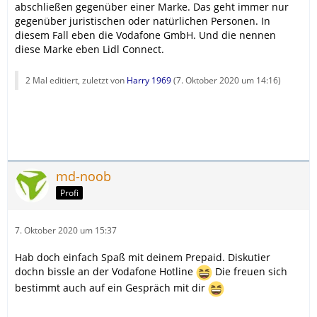
haben ein eigenes Team und System, da es hier meist
abschließen gegenüber einer Marke. Das geht immer nur
andere Anforderungen gibt als bei "Normal-Postpaid".
gegenüber juristischen oder natürlichen Personen. In
diesem Fall eben die Vodafone GmbH. Und die nennen
diese Marke eben Lidl Connect.
Was allerdings nichts damit zu tun hat, dass du ein
2 Mal editiert, zuletzt von
Harry 1969
(
7. Oktober 2020 um 14:16
)
"richtiger Vodafone-Kunde" bist. Das ist bei den o2-
Marken am Ende auch so. Da steht zwar in letzter
Instanz Telefónica dahinter, Kunde bist du aber bei
Blau, Aldi Talk und Co.
Diese Verflechtungen mögen den Anscheint erwecken
"Lidl Connect = Vodafone", in der Praxis ist es das aber
md-noob
nicht so eindeutig.
Grundsätzlich lässt sich das anhand dieser Daten
Profi
festmachen:
- Ist die Vodafone-Hotline dein Ansprechpartner, wenn
7. Oktober 2020 um 15:37
es Probleme gibt?
Hab doch einfach Spaß mit deinem Prepaid. Diskutier
- Kannst du mit Lidl Connect einfach in den Vodafone-
Shop gehen, wenn es Probleme gibt?
dochn bissle an der Vodafone Hotline
Die freuen sich
bestimmt auch auf ein Gespräch mit dir
Wenn du beide Fragen mit Nein beantworten kannst,
dann bist du kein richtiger bzw. vollwertiger Vodafone-