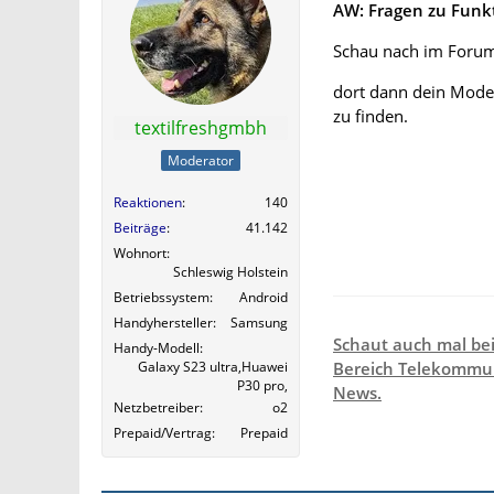
AW: Fragen zu Funk
Schau nach im Forum:
dort dann dein Mode
zu finden.
textilfreshgmbh
Moderator
Reaktionen
140
Beiträge
41.142
Wohnort
Schleswig Holstein
Betriebssystem
Android
Handyhersteller
Samsung
Schaut auch mal be
Handy-Modell
Galaxy S23 ultra,Huawei
Bereich Telekommun
P30 pro,
News.
Netzbetreiber
o2
Prepaid/Vertrag
Prepaid