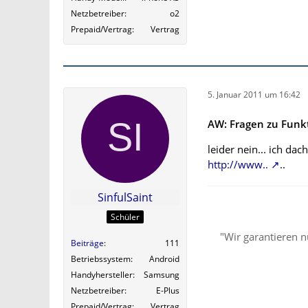
Netzbetreiber
o2
Prepaid/Vertrag
Vertrag
5. Januar 2011 um 16:42
AW: Fragen zu Funk
leider nein... ich da
http://www..
..
SinfulSaint
Schüler
"Wir garantieren n
Beiträge
111
Betriebssystem
Android
Handyhersteller
Samsung
Netzbetreiber
E-Plus
Prepaid/Vertrag
Vertrag