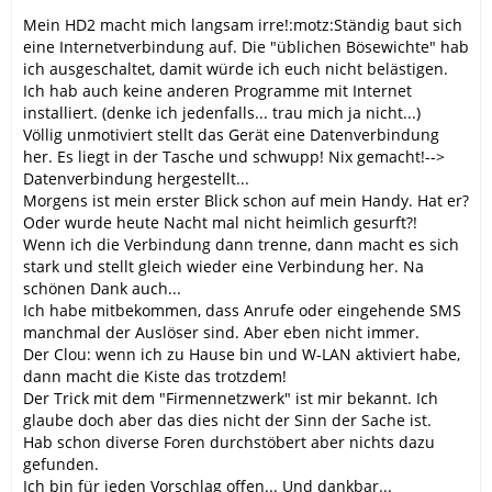
Mein HD2 macht mich langsam irre!:motz:Ständig baut sich
eine Internetverbindung auf. Die "üblichen Bösewichte" hab
ich ausgeschaltet, damit würde ich euch nicht belästigen.
Ich hab auch keine anderen Programme mit Internet
installiert. (denke ich jedenfalls... trau mich ja nicht...)
Völlig unmotiviert stellt das Gerät eine Datenverbindung
her. Es liegt in der Tasche und schwupp! Nix gemacht!-->
Datenverbindung hergestellt...
Morgens ist mein erster Blick schon auf mein Handy. Hat er?
Oder wurde heute Nacht mal nicht heimlich gesurft?!
Wenn ich die Verbindung dann trenne, dann macht es sich
stark und stellt gleich wieder eine Verbindung her. Na
schönen Dank auch...
Ich habe mitbekommen, dass Anrufe oder eingehende SMS
manchmal der Auslöser sind. Aber eben nicht immer.
Der Clou: wenn ich zu Hause bin und W-LAN aktiviert habe,
dann macht die Kiste das trotzdem!
Der Trick mit dem "Firmennetzwerk" ist mir bekannt. Ich
glaube doch aber das dies nicht der Sinn der Sache ist.
Hab schon diverse Foren durchstöbert aber nichts dazu
gefunden.
Ich bin für jeden Vorschlag offen... Und dankbar...