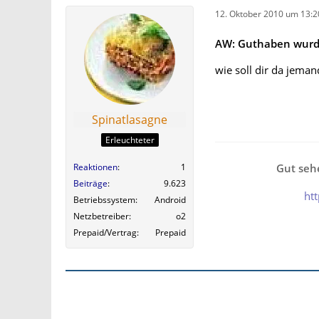
12. Oktober 2010 um 13:2
AW: Guthaben wurde
wie soll dir da jeman
Spinatlasagne
Erleuchteter
Gut sehe
Reaktionen
1
Beiträge
9.623
ht
Betriebssystem
Android
Netzbetreiber
o2
Prepaid/Vertrag
Prepaid