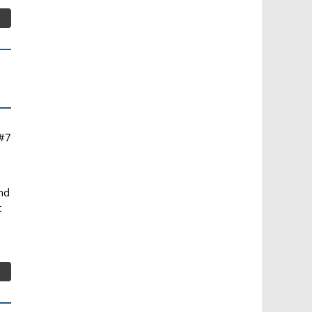
#7
and
t