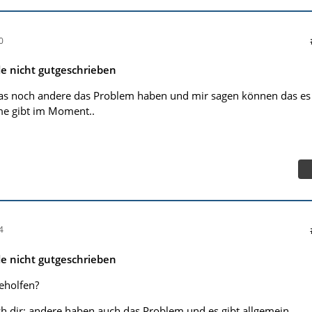
0
 nicht gutgeschrieben
das noch andere das Problem haben und mir sagen können das es
me gibt im Moment..
4
 nicht gutgeschrieben
eholfen?
ch dir: andere haben auch das Problem und es gibt allgemein