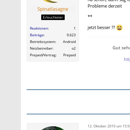
Probleme derzeit
Spinatlasagne
**
Erleuchteter
jetzt besser ??
Reaktionen
1
Beiträge
9.623
Betriebssystem
Android
Gut sehe
Netzbetreiber
o2
Prepaid/Vertrag
Prepaid
ht
12. Oktober 2010 um 15:5