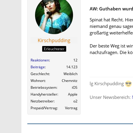
AW: Guthaben wurde
Spinat hat Recht. Hie
niemand genau sagen,
großartig weiterhelfe
Kirschpudding
Der beste Weg ist wi
Erleuchteter
nachzufragen. Die kö
Reaktionen
12
Beiträge
14.123
Geschlecht
Weiblich
Wohnort
Chemnitz
lg Kirschpudding
Betriebssystem
iOS
Handyhersteller
Apple
Unser Newsbereich:
Netzbetreiber
o2
Prepaid/Vertrag
Vertrag