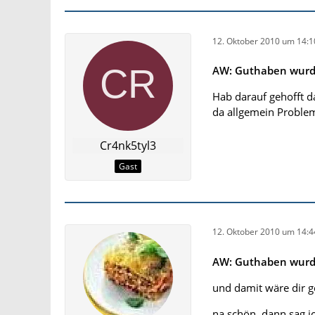
12. Oktober 2010 um 14:1
AW: Guthaben wurde
Hab darauf gehofft 
da allgemein Proble
Cr4nk5tyl3
Gast
12. Oktober 2010 um 14:4
AW: Guthaben wurde
und damit wäre dir g
na schön, dann sag i