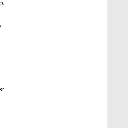
#6
s
er