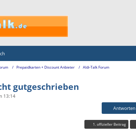
ich
Forum
Prepaidkarten + Discount Anbieter
Aldi-Talk Forum
ht gutgeschrieben
m 13:14
Antworten
1. offizieller Beitrag