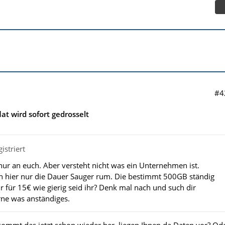
#4
lat wird sofort gedrosselt
istriert
 nur an euch. Aber versteht nicht was ein Unternehmen ist.
hier nur die Dauer Sauger rum. Die bestimmt 500GB ständig
r für 15€ wie gierig seid ihr? Denk mal nach und such dir
erne was anständiges.
mmt das jetzt schon wieder her, liegen Ihnen da Daten vor? Od