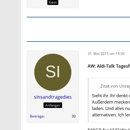
Gast
31. Mai 2015 um 19:30
AW: Aldi-Talk Tagesf
Zitat von Unreg
Sieht ihr ihr denkt
sinsandtragedies
Außerdem meckern 
Anfänger
laden. Und alles nu
alternativen. Ich l
Beiträge
30
500GB für 15€? Wo ko