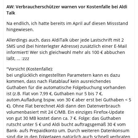
AW: Verbraucherschützer warnen vor Kostenfalle bei Aldi
Talk
Na endlich, ich hatte bereits im April auf diesen Missstand
hingewiesen.
Allerdings auch, dass AldiTalk über jede Lastschrift mit 2
SMS und (bei hinterlegter Adresse) zusätzlich einer E-Mail
informiert! Wer sich gleichwohl mehr als 100 € abbuchen
läßt, ... :zzz
"Vorsicht (Kostenfalle):
bei unglücklich eingestellten Parametern kann es dazu
kommen, dass nach Flatablauf kein ausreichendes
Guthaben für die automatische Folgebuchung vorhanden
ist (z.B. Flat von 7,99 €, Guthaben nur 5 bis 7 €,
autom.Aufladung bspw. von 30 € aber erst bei Guthaben < 5
€). Ohne Flat berechnet Aldi dann den Datenverbrauch
volumenbasiert mit 24 C/MB. Ein einziges Firefox-Update
von gut 30 MB kostet dann ca. 7 €. Folge: das Guthaben
rutscht unter 5 € und Aldi bucht auftragsgemäß 30 € vom
Bank- aufs Prepaidkonto um. Durch weiteren Datenkonsum
sind die in den Folgetagen natürlich auch schnell verbraten