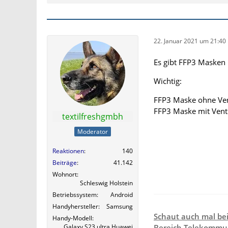
22. Januar 2021 um 21:40
Es gibt FFP3 Masken 
Wichtig:
FFP3 Maske ohne Vent
FFP3 Maske mit Venti
textilfreshgmbh
Moderator
Reaktionen
140
Beiträge
41.142
Wohnort
Schleswig Holstein
Betriebssystem
Android
Handyhersteller
Samsung
Schaut auch mal be
Handy-Modell
Galaxy S23 ultra,Huawei
Bereich Telekommun