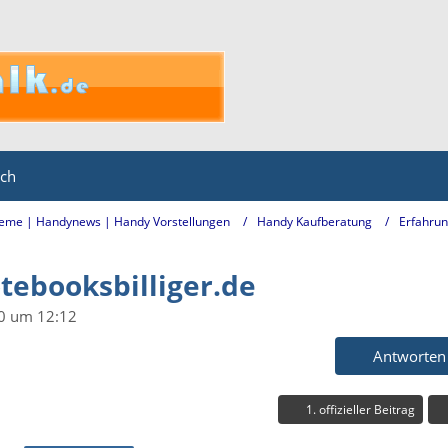
ich
eme | Handynews | Handy Vorstellungen
Handy Kaufberatung
Erfahru
tebooksbilliger.de
0 um 12:12
Antworten
1. offizieller Beitrag