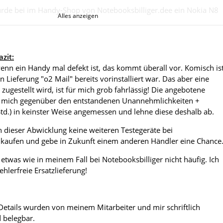
de bei im Handy-Shop von Notebooksbilliger.dee ein Nokia N8
Alles anzeigen
reis von 467,90€ brutto bestellt. Als Rechnungsanschrift wurde
endet und die Lieferanschrift des Mitarbeiters. Dieses Handy
bestellt geliefert. Leider hatte das Display einen technischen
auch „o2 Mail“ bereits vorinstalliert was, bei einem NEUEN Nokia
zit:
t sein kann. Die Rücksendung erfolgte am 19.11 per DHL.
wenn ein Handy mal defekt ist, das kommt überall vor. Komisch is
en Lieferung "o2 Mail" bereits vorinstalliert war. Das aber eine
Telefongespräch am 19.11
h zugestellt wird, ist für mich grob fahrlässig! Die angebotene
ür mich gegenüber den entstandenen Unannehmlichkeiten +
n wurde mit den Herrn T., W. und Frau G. telefoniert. Zunächst
td.) in keinster Weise angemessen und lehne diese deshalb ab.
n Umtausch wegen angeblicher „Preiserhöhung“ abgelehnt, beim
 wurde dieser aber jedoch wieder angeboten. Von Hr. T. wurde
 dieser Abwicklung keine weiteren Testegeräte bei
hhandy diesmal in der Farbe schwarz reseveiert, da es kein
 kaufen und gebe in Zukunft einem anderen Händler eine Chance
in Dark Grey gab. Der Umtausch wurde an die bisherige
zugesagt.
o etwas wie in meinem Fall bei Notebooksbilliger nicht häufig. Ich
ehlerfreie Ersatzlieferung!
m 25.11
erhält über das Ersatzhandy erhält keine abweichende
hr und wurde fälschlicher Weise direkt an die Rechnungsanschrift
 Details wurden von meinem Mitarbeiter und mir schriftlich
. / T. und Fr. G. wurden kontaktiert und es wurde die Umleitung
d belegbar.