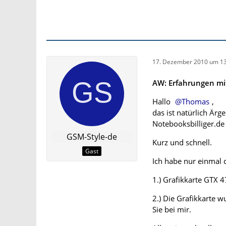
der Lieferung versu
Rechnungsadresse
Rücksendung am 2
Die Annahme der L
17. Dezember 2010 um 13
das Paket ging zur
W. und Fr. D., der 
AW: Erfahrungen mit
angeblich die richti
wurde bei Eintreff
Hallo
Thomas
,
zugesagt.
das ist natürlich Ärge
Notebooksbilliger.de
Dritter Auftrag am
GSM-Style-de
Kurz und schnell.
Die dritte Lieferu
Gast
ein. Das Handy ist
Ich habe nur einmal d
Anmerkung:
1.) Grafikkarte GTX 4
Da der Sachverhalt
musste bei der ko
2.) Die Grafikkarte 
neu erläutert werde
Sie bei mir.
für mich untragbar