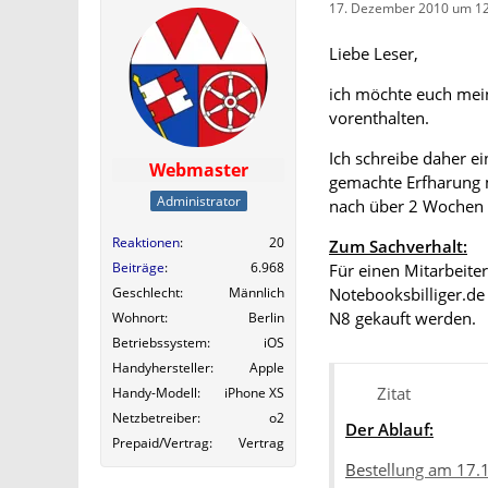
17. Dezember 2010 um 12
Liebe Leser,
ich möchte euch mein
vorenthalten.
Ich schreibe daher ei
Webmaster
gemachte Erfharung m
Administrator
nach über 2 Wochen m
Reaktionen
20
Zum Sachverhalt:
Beiträge
6.968
Für einen Mitarbeiter
Notebooksbilliger.de 
Geschlecht
Männlich
N8 gekauft werden.
Wohnort
Berlin
Betriebssystem
iOS
Handyhersteller
Apple
Zitat
Handy-Modell
iPhone XS
Netzbetreiber
o2
Der Ablauf:
Prepaid/Vertrag
Vertrag
Bestellung am 17.