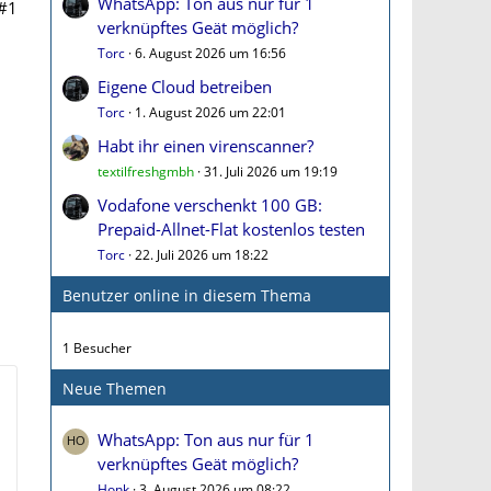
WhatsApp: Ton aus nur für 1
#1
verknüpftes Geät möglich?
Torc
6. August 2026 um 16:56
Eigene Cloud betreiben
Torc
1. August 2026 um 22:01
Habt ihr einen virenscanner?
textilfreshgmbh
31. Juli 2026 um 19:19
Vodafone verschenkt 100 GB:
Prepaid-Allnet-Flat kostenlos testen
Torc
22. Juli 2026 um 18:22
Benutzer online in diesem Thema
1 Besucher
Neue Themen
WhatsApp: Ton aus nur für 1
verknüpftes Geät möglich?
Honk
3. August 2026 um 08:22