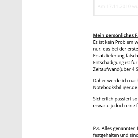
Am 17.11.2010 wur
in der Farbe zum P
meine Adresse verw
wurde am 19.11 wie 
Defekt und es war 
Mein persönliches Fa
N8 eigentlich nich
Es ist kein Problem 
nur, das bei der erst
Rücksendung und 
Ersatzlieferung falsc
Entschädigung ist f
Bei der Reklamatio
Zeitaufwand(über 4 S
wurde am 19.11 ei
nächsten Telefonat
Daher werde ich nach
das N8 als Umtausc
Notebooksbilliger.de
Ersatzhandy mehr 
Lieferadresse fest 
Sicherlich passiert s
erwarte jedoch eine f
Zweiter Auftrag a
Die neue Rechnung 
Lieferanschrift me
P.s. Alles genannten
adressiert. Herr W
festgehalten und sin