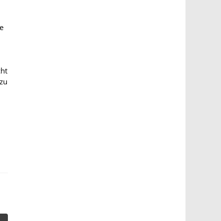
e
cht
 zu