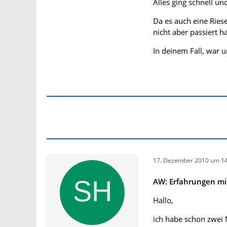
Alles ging schnell un
Da es auch eine Riese
Beschwerde am 10
nicht aber passiert ha
Am 10.12 wurde von
In deinem Fall, war u
Firma Notebooksbil
ich per E-mail An
bei mir im Namen d
Warengutschein in
17. Dezember 2010 um 14
AW: Erfahrungen mit
Hallo,
ich habe schon zwei 