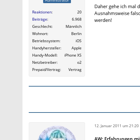
Administrator
Daher gehe ich mal d
Reaktionen
20
Ausnahmsweise falsch
Beiträge
6.968
werden!
Geschlecht
Männlich
Wohnort
Berlin
Betriebssystem
iOS
Handyhersteller
Apple
Handy-Modell
iPhone XS
Netzbetreiber
o2
Prepaid/Vertrag
Vertrag
12. Januar 2011 um 21:20
AW: Erfahrungen mit