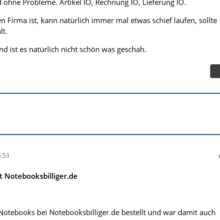
d ohne Probleme. Artikel IO, Rechnung IO, Lieferung IO.
n Firma ist, kann natürlich immer mal etwas schief laufen, sollte
.12.
lt.
 mir ein Brief mit allen Details an die Geschäftsführung der
nd ist es natürlich nicht schön was geschah.
liger verfasst und per Einschreiben verschickt. Am 14.12. erhielt
twort auf mein Schreiben vom Qualitätsmanagment. Es wurde sich
er Firma Notebookbilliger.de entschuldigt und mir ein
 Höhe von 30€ für zukünftige Bestellungen angeboten.
:53
 Notebooksbilliger.de
Notebooks bei Notebooksbilliger.de bestellt und war damit auch