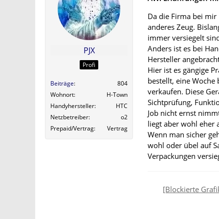
Da die Firma bei mir
anderes Zeug. Bislan
immer versiegelt sind
Anders ist es bei Han
PJX
Hersteller angebrach
Profi
Hier ist es gängige 
bestellt, eine Woche
Beiträge
804
verkaufen. Diese Ger
Wohnort
H-Town
Sichtprüfung, Funkti
Handyhersteller
HTC
Job nicht ernst nim
Netzbetreiber
o2
liegt aber wohl eher
Prepaid/Vertrag
Vertrag
Wenn man sicher geh
wohl oder übel auf S
Verpackungen versie
[Blockierte Grafi