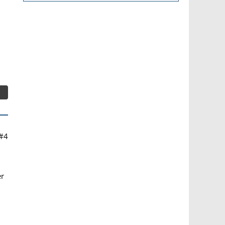
#4
er