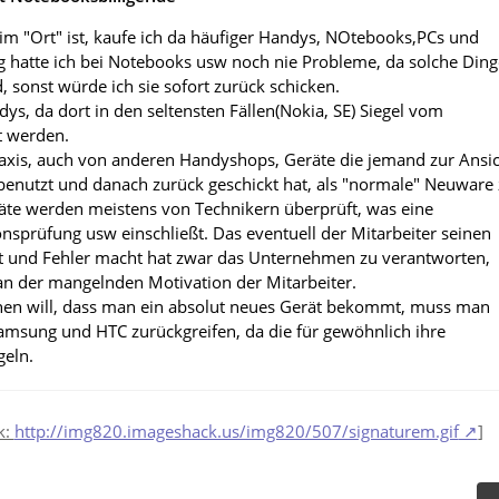
 im "Ort" ist, kaufe ich da häufiger Handys, NOtebooks,PCs und
g hatte ich bei Notebooks usw noch nie Probleme, da solche Ding
, sonst würde ich sie sofort zurück schicken.
dys, da dort in den seltensten Fällen(Nokia, SE) Siegel vom
t werden.
Praxis, auch von anderen Handyshops, Geräte die jemand zur Ansi
 benutzt und danach zurück geschickt hat, als "normale" Neuware
äte werden meistens von Technikern überprüft, was eine
onsprüfung usw einschließt. Das eventuell der Mitarbeiter seinen
mt und Fehler macht hat zwar das Unternehmen zu verantworten,
 an der mangelnden Motivation der Mitarbeiter.
en will, dass man ein absolut neues Gerät bekommt, muss man
amsung und HTC zurückgreifen, da die für gewöhnlich ihre
geln.
k:
http://img820.imageshack.us/img820/507/signaturem.gif
]