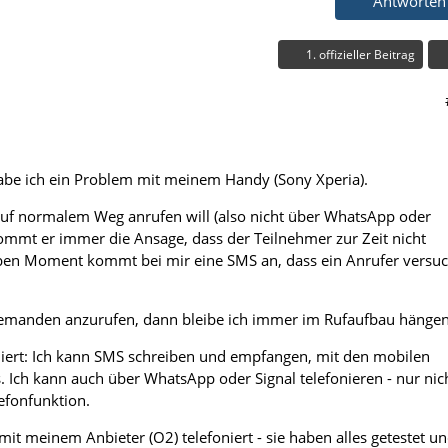
Antworten
1. offizieller Beitrag
habe ich ein Problem mit meinem Handy (Sony Xperia).
f normalem Weg anrufen will (also nicht über WhatsApp oder
ommt er immer die Ansage, dass der Teilnehmer zur Zeit nicht
elben Moment kommt bei mir eine SMS an, dass ein Anrufer versuc
jemanden anzurufen, dann bleibe ich immer im Rufaufbau hängen
niert: Ich kann SMS schreiben und empfangen, mit den mobilen
. Ich kann auch über WhatsApp oder Signal telefonieren - nur nic
efonfunktion.
it meinem Anbieter (O2) telefoniert - sie haben alles getestet u