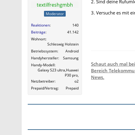
2. Sind deine Rufumle
textilfreshgmbh
3. Versuche es mit e
Moderator
Reaktionen
140
Beiträge
41.142
Wohnort
Schleswig Holstein
Betriebssystem
Android
Handyhersteller
Samsung
Schaut auch mal be
Handy-Modell
Galaxy S23 ultra,Huawei
Bereich Telekommun
P30 pro,
News.
Netzbetreiber
o2
Prepaid/Vertrag
Prepaid