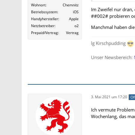
Wohnort
Chemnitz
Im Zweifel nur dran
Betriebssystem
iOS
##002# probieren od
Handyhersteller
Apple
Netzbetreiber
o2
Manchmal haben die 
Prepaid/Vertrag
Vertrag
lg Kirschpudding
Unser Newsbereich:
3. Mai 2021 um 17:20
Of
Ich vermute Probleme
Wochenlang, das man 