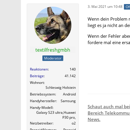
3. Mai 2021 um 10:48
Of
Wenn dein Problem m
liegt es ja nicht an
Wenn der Fehler aber 
fordere mal eine ers
textilfreshgmbh
Moderator
Reaktionen
140
Beiträge
41.142
Wohnort
Schleswig Holstein
Betriebssystem
Android
Handyhersteller
Samsung
Schaut auch mal be
Handy-Modell
Galaxy S23 ultra,Huawei
Bereich Telekommun
P30 pro,
News.
Netzbetreiber
o2
Prepaid/Vertrag
Prepaid