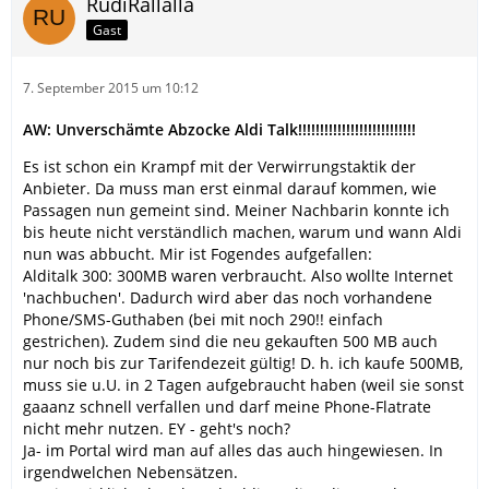
RudiRallalla
Gast
7. September 2015 um 10:12
AW: Unverschämte Abzocke Aldi Talk!!!!!!!!!!!!!!!!!!!!!!!!!!!
Es ist schon ein Krampf mit der Verwirrungstaktik der
Anbieter. Da muss man erst einmal darauf kommen, wie
Passagen nun gemeint sind. Meiner Nachbarin konnte ich
bis heute nicht verständlich machen, warum und wann Aldi
nun was abbucht. Mir ist Fogendes aufgefallen:
Alditalk 300: 300MB waren verbraucht. Also wollte Internet
'nachbuchen'. Dadurch wird aber das noch vorhandene
Phone/SMS-Guthaben (bei mit noch 290!! einfach
gestrichen). Zudem sind die neu gekauften 500 MB auch
nur noch bis zur Tarifendezeit gültig! D. h. ich kaufe 500MB,
muss sie u.U. in 2 Tagen aufgebraucht haben (weil sie sonst
gaaanz schnell verfallen und darf meine Phone-Flatrate
nicht mehr nutzen. EY - geht's noch?
Ja- im Portal wird man auf alles das auch hingewiesen. In
irgendwelchen Nebensätzen.